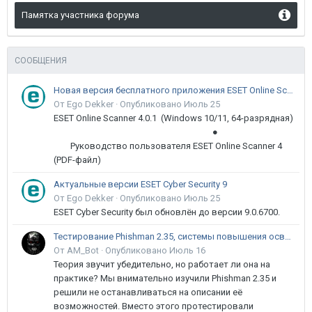
Памятка участника форума
СООБЩЕНИЯ
Новая версия бесплатного приложения ESET Online Scanner доступна пользователям
От Ego Dekker ·
Опубликовано
Июль 25
ESET Online Scanner 4.0.1 (Windows 10/11, 64-разрядная)
●
Руководство пользователя ESET Online Scanner 4
(PDF-файл)
Актуальные версии ESET Cyber Security 9
От Ego Dekker ·
Опубликовано
Июль 25
ESET Cyber Security был обновлён до версии 9.0.6700.
Тестирование Phishman 2.35, системы повышения осведомлённости пользователей в сфере ИБ
От AM_Bot ·
Опубликовано
Июль 16
Теория звучит убедительно, но работает ли она на
практике? Мы внимательно изучили Phishman 2.35 и
решили не останавливаться на описании её
возможностей. Вместо этого протестировали