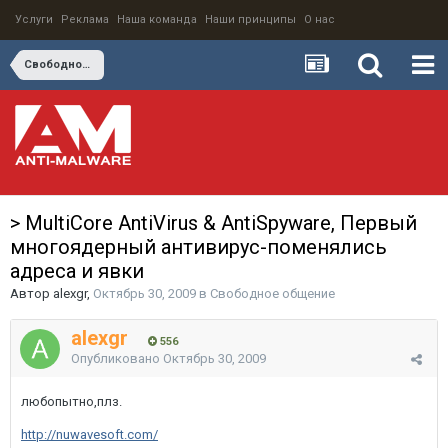
Услуги
Реклама
Наша команда
Наши принципы
О нас
Свободное общение
> MultiСore AntiVirus & AntiSpyware, Первый
многоядерный антивирус-поменялись
адреса и явки
Автор
alexgr
,
Октябрь 30, 2009
в
Свободное общение
alexgr
556
Опубликовано
Октябрь 30, 2009
любопытно,плз.
http://nuwavesoft.com/