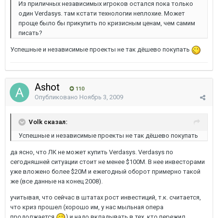
Из приличных независимых игроков остался пока только
один Verdasys. там кстати технологии неплохие. Может
проще было бы прикупить по кризисным ценам, чем самим
писать?
Успешные и независимые проекты не так дёшево покупать
Ashot
110
Опубликовано
Ноябрь 3, 2009
Volk сказал:
Успешные и независимые проекты не так дёшево покупать
да ясно, что ЛК не может купить Verdasys. Verdasys по
сегодняшней ситуации стоит не менее $100М. В нее инвесторами
уже вложено более $20М и ежегодный оборот примерно такой
же (все данные на конец 2008).
учитывая, что сейчас в штатах рост инвестиций, т.к. считается,
что криз прошел (хорошо им, у нас мыльная опера
продолжается
) и надо вкладывать в тех, кто пережил.