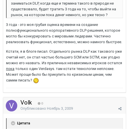
заниматься DLP, когда еще и термина такого в природе не
существовало, будет тратить 3 года на то, чтобы выйти на
рынок, на котором пока денег немного, но уже тесно ?
3 года - это моя грубая оценка времени на создание
полнофункционального корпоративного DLP-решения, которое
могло бы конкурировать с мировыми лидерами. Частично
реализовать функционал, естественно, можно намного быстрее.
Кстати, я в блоге писал. Отдельного рынка DLP как такового уже
считай нет, он стал частью большего SCM или SCTM, как угодно
можно его назвать. Из приличных независимых игроков остался
пока
только один Verdasys. там кстати технологии неплохие.
Может проще было бы прикупить по кризисным ценам, чем
самим писать?
Volk
0
Опубликовано
Ноябрь 3, 2009
Цитата