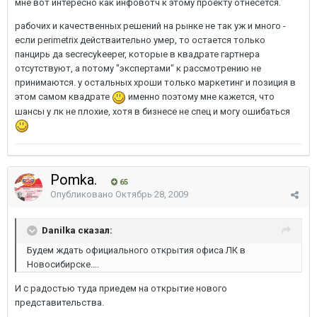
мне вот интересно как инфовотч к этому проекту отнесется.
рабочих и качественных решений на рынке не так уж и много -
если perimetrix действаительно умер, то остается только
панцирь да secrecykeeper, которые в квадрате гартнера
отсутствуют, а потому "экспертами" к рассмотрению не
принимаются. у остальных хроши только маркетинг и позиция в
этом самом квадрате
именно поэтому мне кажется, что
шансы у лк не плохие, хотя в бизнесе не спец и могу ошибаться
Pomka.
65
Опубликовано
Октябрь 28, 2009
Danilka сказал:
Будем ждать официального открытия офиса ЛК в
Новосибирске....
И с радостью туда приедем на открытие нового
представительства.