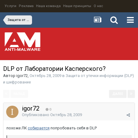
Услуги
Реклама
Наша команда
Наши принципы
О нас
Защита от утечки информации (DLP) и шифрование
DLP от Лaборатории Касперского?
Автор
igor72
,
Октябрь 28, 2009
в
Защита от утечки информации (DLP)
и шифрование
НАЗАД
ДАЛЕЕ
Страница 1 из 2
igor72
0
Опубликовано
Октябрь 28, 2009
похоже ЛК
собирается
попробовать себя в DLP