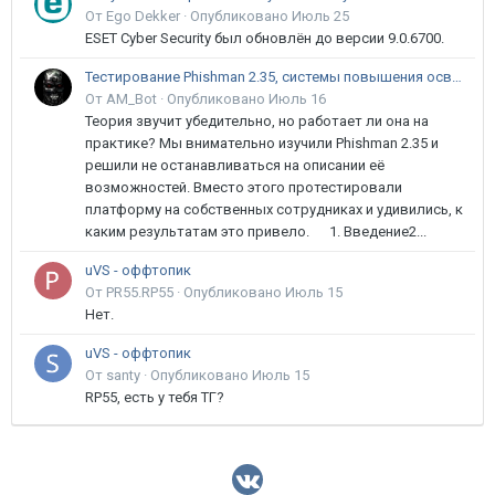
От Ego Dekker ·
Опубликовано
Июль 25
ESET Cyber Security был обновлён до версии 9.0.6700.
Тестирование Phishman 2.35, системы повышения осведомлённости пользователей в сфере ИБ
От AM_Bot ·
Опубликовано
Июль 16
Теория звучит убедительно, но работает ли она на
практике? Мы внимательно изучили Phishman 2.35 и
решили не останавливаться на описании её
возможностей. Вместо этого протестировали
платформу на собственных сотрудниках и удивились, к
каким результатам это привело. 1. Введение2...
uVS - оффтопик
От PR55.RP55 ·
Опубликовано
Июль 15
Нет.
uVS - оффтопик
От santy ·
Опубликовано
Июль 15
RP55, есть у тебя ТГ?