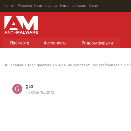
Услуги
Реклама
Наша команда
Наши принципы
О нас
Просмотр
Активность
Лидеры форума
Главная
Msg gateway 9.5.0-23 - не работает user preferences
Кто
gas
Ноябрь 16, 2012