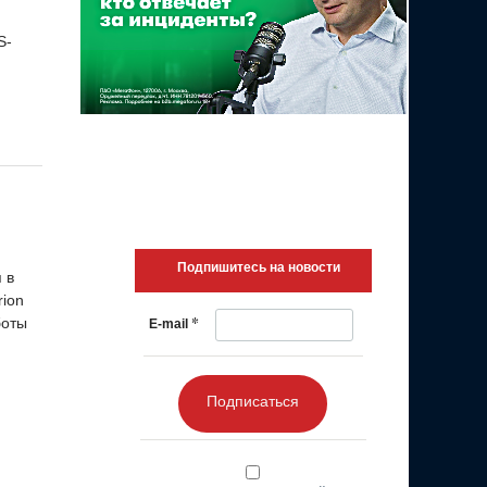
S-
Подпишитесь на новости
 в
rion
*
боты
E-mail
Подписаться