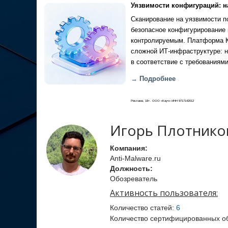
Уязвимости конфигураций: н
Сканирование на уязвимости по
безопасное конфигурирование 
контролируемым. Платформа Ка
сложной ИТ-инфраструктуре: н
в соответствие с требованиями
→ Подробнее
Реклама, 18+. ООО «Кауч» ИНН 9717142012
Игорь Плотнико
Компания:
Anti-Malware.ru
Должность:
Обозреватель
Активность пользователя:
Количество статей:
6
Количество сертифицированных о