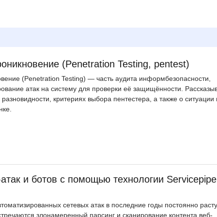
никновение (Penetration Testing, pentest)
вение (Penetration Testing) ― часть аудита информбезопасности,
вание атак на систему для проверки её защищённости. Рассказы
 разновидности, критериях выбора пентестера, а также о ситуации 
нке.
атак и ботов с помощью технологии Servicepipe
втоматизированных сетевых атак в последние годы постоянно расту
тречаются злонамеренный парсинг и сканирование контента веб-