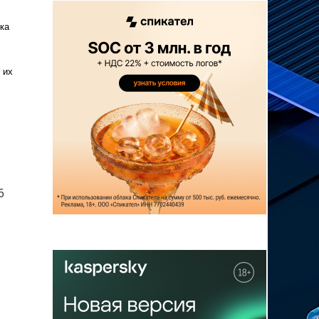
ка
 их
6