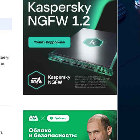
ваем
на
т.