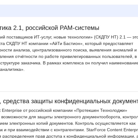
ика 2.1, российской PAM-системы
ий поставщиков ИТ-услуг, новые технологии» (СКДПУ НТ) 2.1 — эт
кта СКДПУ НТ компании «АйТи Бастион», который предоставляет
ности анализа, централизованного поиска, выявления аномалий и
авления отчётности по работе привилегированных пользователей, в
структуре заказчика. В рамках комплекса он получил наименовани
аналитика».
2.0, средства защиты конфиденциальных докумен
t Enterprise от российской компании «Протекшен Технолоджи»
возможности для защиты электронного документооборота, контрол
ем электронных копий документов. Контроль осуществляется как
к и при взаимодействии с контрагентами. StarForce Content Enterpr
я распределения прав доступа к конфиденциальной информации, 