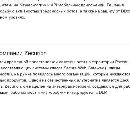
в, атаки на бизнес-логику и API мобильных приложений. Решения
борьбу с активностью вредоносных ботов, а также на защиту от DDo
дном уровнях.
мпании Zecurion
или временной приостановкой деятельности на территории России
редоставляющих системы класса Secure Web Gateway (шлюзы
сти), на рынке появилось много организаций, которые нуждаются
ых продуктов. Одной из отечественных альтернатив является Zecu
ты Zecurion, он нацелен на энтерпрайз-сегмент, создавался для ра
ысяч рабочих мест и «из коробки» интегрируется с DLP.