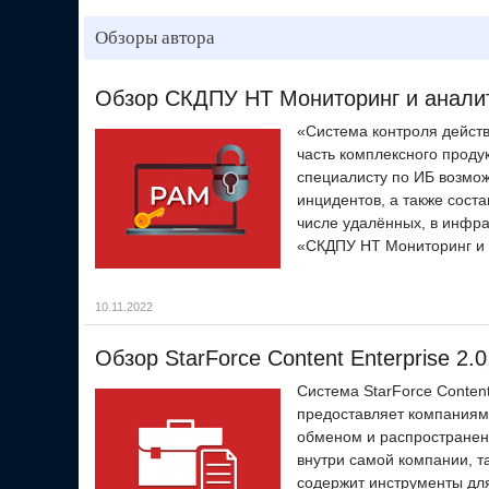
Обзоры автора
Обзор СКДПУ НТ Мониторинг и аналит
«Система контроля действ
часть комплексного проду
специалисту по ИБ возмож
инцидентов, а также сост
числе удалённых, в инфра
«СКДПУ НТ Мониторинг и 
10.11.2022
Обзор StarForce Content Enterprise 
Система StarForce Conten
предоставляет компаниям 
обменом и распространени
внутри самой компании, та
содержит инструменты дл