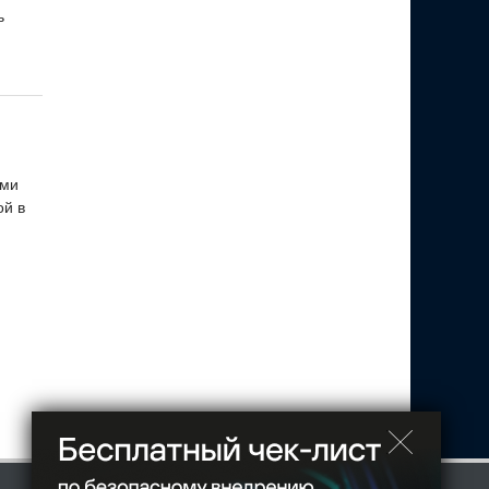
ь
ами
ой в