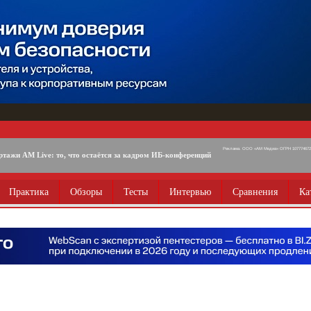
Реклама. ООО «АМ Медиа» ОГРН 1077746725
ртажи AM Live: то, что остаётся за кадром ИБ-конференций
Практика
Обзоры
Тесты
Интервью
Сравнения
Ка