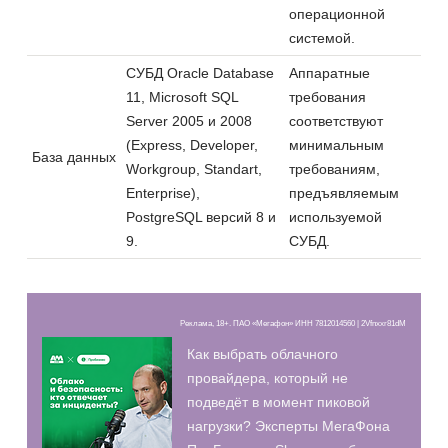
операционной
системой.
СУБД Oracle Database
Аппаратные
11, Microsoft SQL
требования
Server 2005 и 2008
соответствуют
(Express, Developer,
минимальным
База данных
Workgroup, Standart,
требованиям,
Enterprise),
предъявляемым
PostgreSQL версий 8 и
используемой
9.
СУБД.
Реклама, 18+. ПАО «Мегафон» ИНН 7812014560 | 2Vfnxxr81dM
Как выбрать облачного
провайдера, который не
подведёт в момент пиковой
нагрузки? Эксперты МегаФона