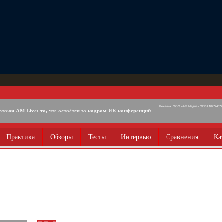
Реклама. ООО «АМ Медиа» ОГРН 1077746725
ртажи AM Live: то, что остаётся за кадром ИБ-конференций
Практика
Обзоры
Тесты
Интервью
Сравнения
Ка