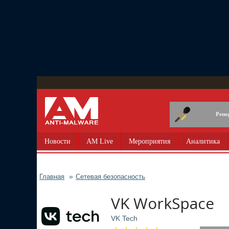
Перейти
к
основному
содержанию
Репо
Новости
AM Live
Мероприятия
Аналитика
Главная
Сетевая безопасность
VK WorkSpace
VK Tech