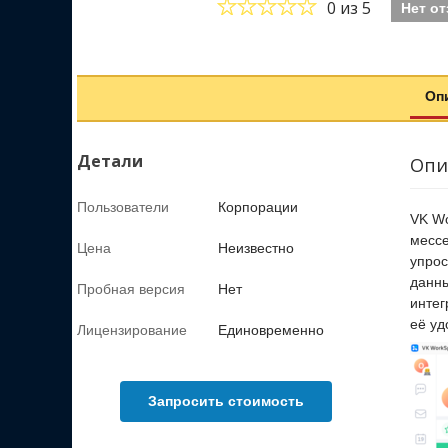
0
из 5
Нет о
Оп
Детали
Опи
Пользователи
Корпорации
VK Wo
мессе
Цена
Неизвестно
упрос
данны
Пробная версия
Нет
интег
её уд
Лицензирование
Единовременно
Запросить стоимость