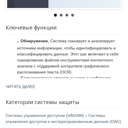
Ключевые функции
Обнаружение.
Система сканирует и анализирует
источники информации, чтобы идентифицировать и
классифицировать данные. Этот шаг включает в себя
сканирование файлов инструментами контентного
анализа с поддержкой алгоритмов графического
распознавания текста (OCR).
Сопоставление ключевых слов и шаблонов.
Система Solar DAG использует усовершенствованные
ЧИТАТЬ ДАЛЕЕ
алгоритмы сопоставления для идентификации
конкретного контента или шаблонов, которые могут
Категории системы защиты
указывать на наличие конфиденциальных данных.
Среди примеров — поиск номеров кредитных карт,
идентификаторов социального страхования, копий
Системы управления доступом (IdM/IAM)
›
Системы
паспортов.
управления доступом к неструктурированным данным (DAG)
Классификация данных.
Обнаружив информацию,