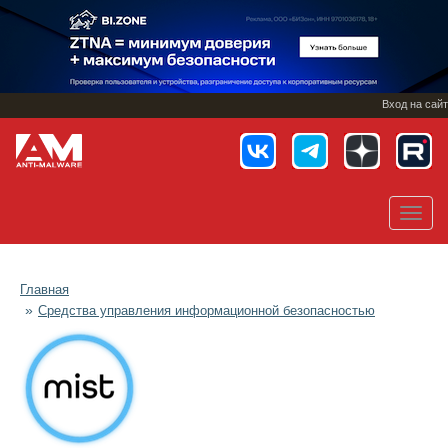
Перейти
к
основному
содержанию
Вход на сайт
Toggl
navig
Главная
Средства управления информационной безопасностью