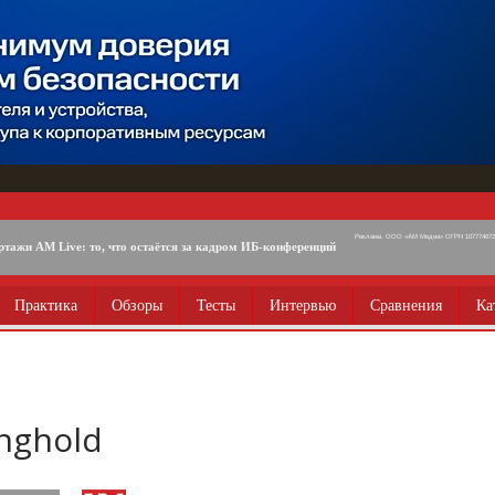
Реклама. ООО «АМ Медиа» ОГРН 1077746725
ртажи AM Live: то, что остаётся за кадром ИБ-конференций
Практика
Обзоры
Тесты
Интервью
Сравнения
Ка
nghold