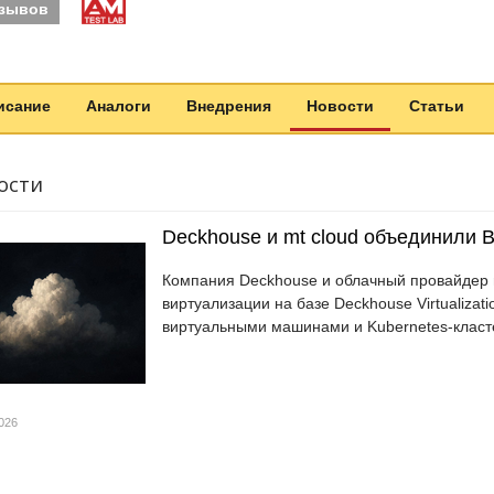
тзывов
исание
Аналоги
Внедрения
Новости
Статьи
ости
Deckhouse и mt cloud объединили 
Компания Deckhouse и облачный провайдер m
виртуализации на базе Deckhouse Virtualizat
виртуальными машинами и Kubernetes-класт
026