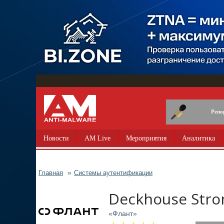
Перейти
к
основному
содержанию
Репо
Новости
AM Live
Мероприятия
Аналитика
Главная
Системы аутентификации
Deckhouse Stro
«Флант»