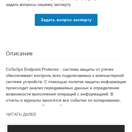
задать вопросы нашему эксперту
Задать вопрос эксперту
Описание
CoSoSys Endpoint Protector - система защиты от утечек
обеспечивает контроль всех подключаемых к компьютерной
системе устройств. С помощью политик защиты информации
происходит анализ передаваемых данных и определение
возможности выполнения операций с информацией. В
отчеты и журналы заносятся все события по копированию,
переносу данных. В дальнейшем с помощью отчетов можно
осуществлять расследование инцидентов.
ЧИТАТЬ ДАЛЕЕ
Для выделения конфиденциальных данных в
Как
системе CoSoSys Endpoint Protector используется