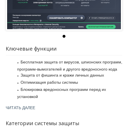
систем, включает в себя два модуля AVG Search-Shield и
AVG Surf-Shield. Resident Shield, который сканирует
системные и пользовательские файлы на содержание
вредоносного кода. Identity Protection предотвращает
появление вредоносного кода на компьютере,
использование поведенческих технологий и кражу личных
данных . PC Analyzer оптимизирует работу системы,
например, устраняет ошибки в реестре. File Shredder
Ключевые функции
безвозвратно удаляет файлы без возможности
восстановления. Anti-Spyware блокирует шпионские
программы, а Anti-Rootkit удаляет руткиты.
Бесплатная защита от вирусов, шпионских программ,
программ-вымогателей и другого вредоносного кода
Защита от фишинга и кражи личных данных
Оптимизация работы системы
Блокировка вредоносных программ перед их
установкой
Удаление данных без возможности восстановления
ЧИТАТЬ ДАЛЕЕ
Категории системы защиты