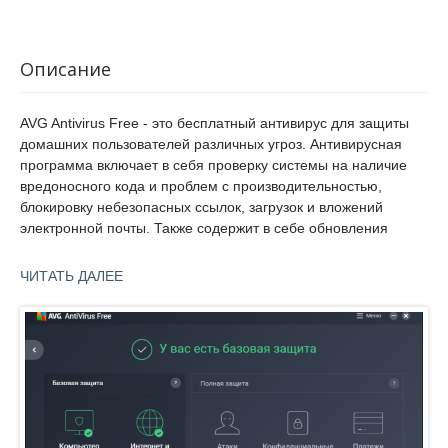
Описание
AVG Antivirus Free - это бесплатный антивирус для защиты
домашних пользователей различных угроз. Антивирусная
программа включает в себя проверку системы на наличие
вредоносного кода и проблем с производительностью,
блокировку небезопасных ссылок, загрузок и вложений
электронной почты. Также содержит в себе обновления
защиты в режиме реального времени и остановку
подозрительных загрузок на ПК. Продукт обеспечивает
ЧИТАТЬ ДАЛЕЕ
безопасную работу в социальных сетях и защищает
персональную информацию от несанкционированного
доступа.
Помимо функций базового антивируса продукт содержит в
себе еще и другие компоненты. LinkScanner позволяет
проверить безопасность веб-страницы до ее загрузки и
оценить опасность сайтов при использовании поисковых