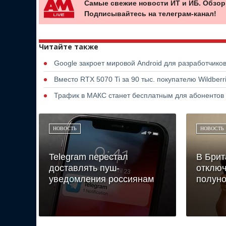
Самые свежие новости ИТ и ИБ. Обзор
Подписывайтесь на телеграм-канал!
Читайте также
Google закроет мировой Android для разработчико
Вместо RTX 5070 Ti за 90 тыс. покупателю Wildber
Трафик в МАКС станет бесплатным для абонентов
НОВОСТЬ
НОВОСТЬ
Telegram перестал
В Брит
доставлять пуш-
отключ
уведомления россиянам
полуно