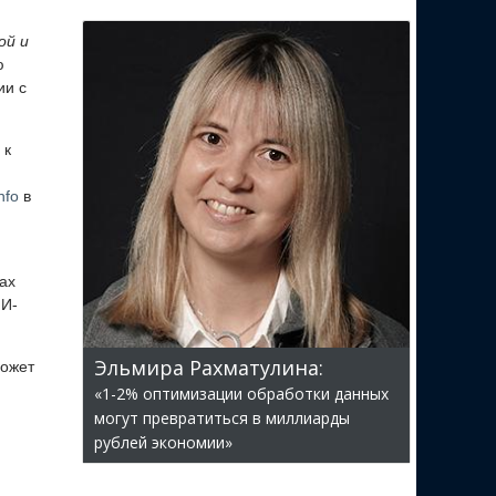
ой и
ю
ии с
 к
nfo
в
ах
ИИ-
Эльмира Рахматулина:
может
«1-2% оптимизации обработки данных
могут превратиться в миллиарды
рублей экономии»