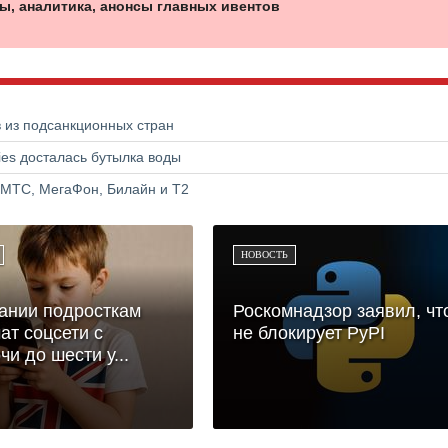
ы, аналитика, анонсы главных ивентов
в из подсанкционных стран
ries досталась бутылка воды
 МТС, МегаФон, Билайн и Т2
НОВОСТЬ
ании подросткам
Роскомнадзор заявил, чт
ат соцсети с
не блокирует PyPI
чи до шести у...