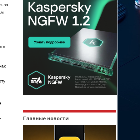
з-за
ам
ого
как
оту
о
Главные новости
—