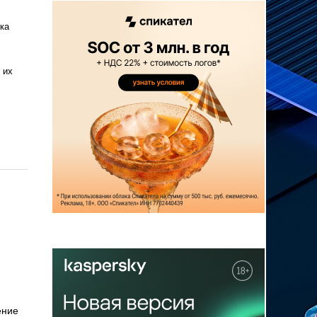
ка
 их
ение