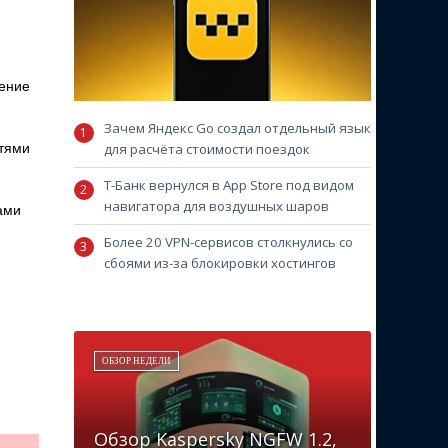
нение
Зачем Яндекс Go создал отдельный язык
стями
для расчёта стоимости поездок
Т-Банк вернулся в App Store под видом
навигатора для воздушных шаров
ами
Более 20 VPN-сервисов столкнулись со
сбоями из-за блокировки хостингов
ОБЗОР НЕДЕЛИ
Обзор Kaspersky NGFW 1.2,