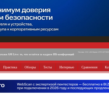
Реклама. ООО «АМ Медиа» ОГРН 1077746725
ртажи AM Live: то, что остаётся за кадром ИБ-конференций
Практика
Обзоры
Тесты
Интервью
Сравнения
Ка