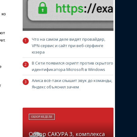
 ко
уют
Что на самом деле видят провайдер,
ет.
VPN-сервис и сайт при веб-сёрфинге
юзера
В Сети появился скрипт против скрытого
е
идентификатора Microsoft в Windows
Алиса всё-таки слышит звук до команды,
т
Яндекс объяснил зачем
ОБЗОР НЕДЕЛИ
Обзор САКУРА 3, комплекса