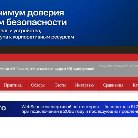
Реклама. ООО «АМ Медиа» ОГРН 1077746725
ртажи AM Live: то, что остаётся за кадром ИБ-конференций
Практика
Обзоры
Тесты
Интервью
Сравнения
Ка