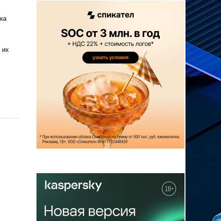
ка
 их