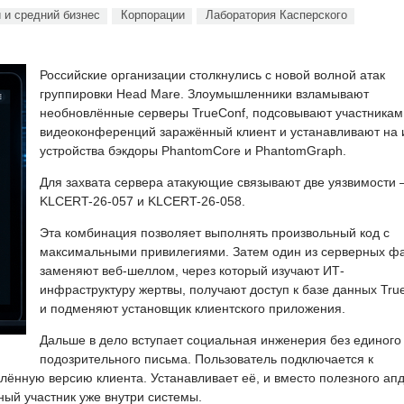
 и средний бизнес
Корпорации
Лаборатория Касперского
Российские организации столкнулись с новой волной атак
группировки Head Mare. Злоумышленники взламывают
необновлённые серверы TrueConf, подсовывают участникам
видеоконференций заражённый клиент и устанавливают на 
устройства бэкдоры PhantomCore и PhantomGraph.
Для захвата сервера атакующие связывают две уязвимости
KLCERT-26-057 и KLCERT-26-058.
Эта комбинация позволяет выполнять произвольный код с
максимальными привилегиями. Затем один из серверных ф
заменяют веб-шеллом, через который изучают ИТ-
инфраструктуру жертвы, получают доступ к базе данных Tru
и подменяют установщик клиентского приложения.
Дальше в дело вступает социальная инженерия без единого
подозрительного письма. Пользователь подключается к
ённую версию клиента. Устанавливает её, и вместо полезного ап
ный участник уже внутри системы.