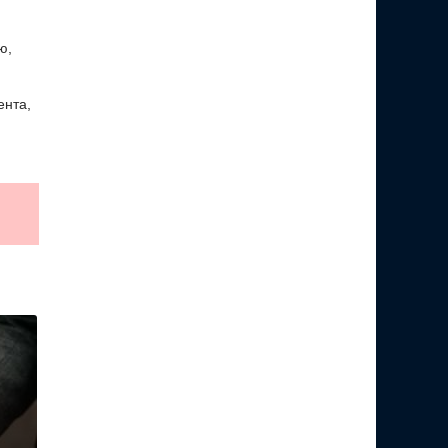
ю,
ента,