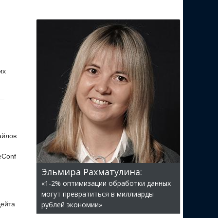
их
 —
айлов
eConf
Эльмира Рахматулина:
«1-2% оптимизации обработки данных
могут превратиться в миллиарды
дейта
рублей экономии»