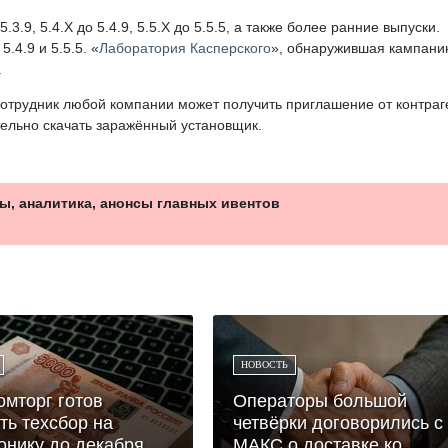
3.9, 5.4.X до 5.4.9, 5.5.X до 5.5.5, а также более ранние выпуски.
.4.9 и 5.5.5. «
Лаборатория Касперского
», обнаружившая кампани
.
отрудник любой компании может получить приглашение от контраг
тельно скачать заражённый установщик.
ы, аналитика, анонсы главных ивентов
НОВОСТЬ
мторг готов
Операторы большой
ть техсбор на
четвёрки договорились с
онику до декабря
МАКС о доставке ко...