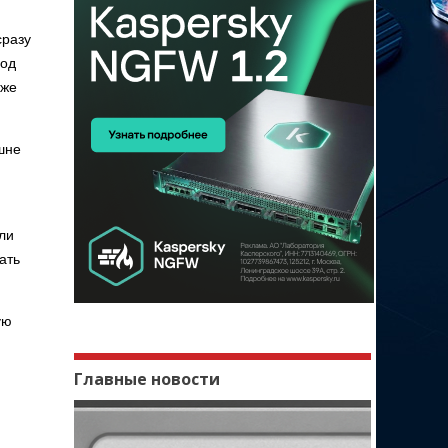
разу
под
аже
шне
или
ать
ую
Главные новости