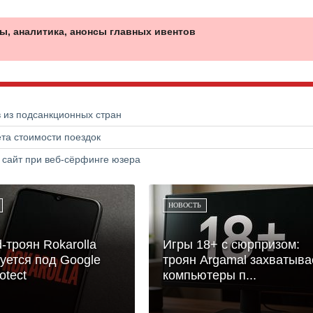
ы, аналитика, анонсы главных ивентов
в из подсанкционных стран
та стоимости поездок
 сайт при веб-сёрфинге юзера
НОВОСТЬ
d-троян Rokarolla
Игры 18+ с сюрпризом:
уется под Google
троян Argamal захватыва
otect
компьютеры п...