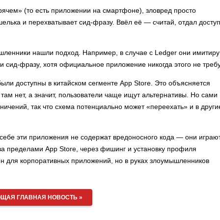
орячем» (то есть приложении на смартфоне), зловред просто
елька и перехватывает сид-фразу. Ввёл её — считай, отдал доступ
шленники нашли подход. Например, в случае с Ledger они имитир
и сид-фразу, хотя официальное приложение никогда этого не требу
ыли доступны в китайском сегменте App Store. Это объясняется
там нет, а значит, пользователи чаще ищут альтернативы. Но сами
ичений, так что схема потенциально может «переехать» и в други
себе эти приложения не содержат вредоносного кода — они играю
за пределами App Store, через фишинг и установку профиля
ен для корпоративных приложений, но в руках злоумышленников
ЩАЯ ГЛАВНАЯ НОВОСТЬ »