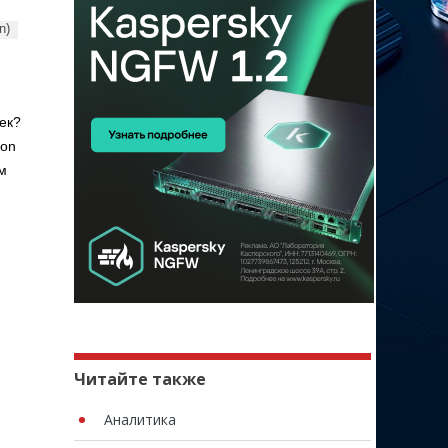
n)
ек?
ion
м
Читайте также
Аналитика