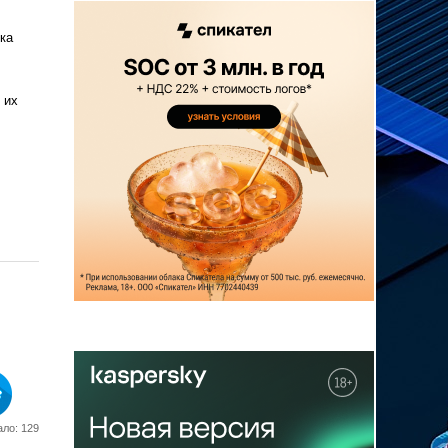
ка
 их
ло: 129