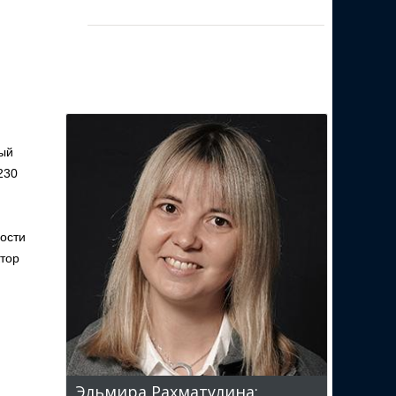
ный
230
ности
ктор
Эльмира Рахматулина: