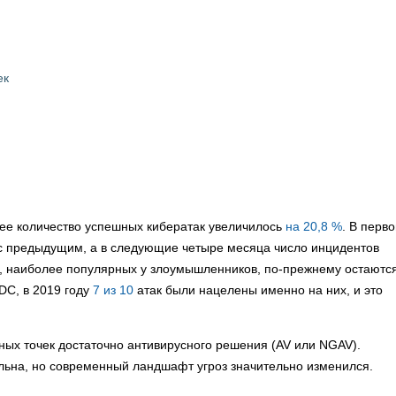
ек
общее количество успешных кибератак увеличилось
на 20,8 %
. В перв
с предыдущим, а в следующие четыре месяца число инцидентов
в, наиболее популярных у злоумышленников, по-прежнему остаютс
DC, в 2019 году
7 из 10
атак были нацелены именно на них, и это
ных точек достаточно антивирусного решения (AV или NGAV).
альна, но современный ландшафт угроз значительно изменился.