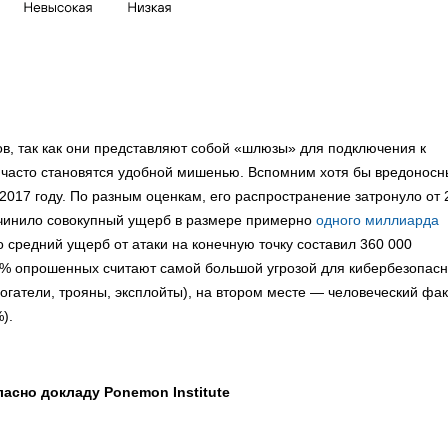
, так как они представляют собой «шлюзы» для подключения к
 часто становятся удобной мишенью. Вспомним хотя бы вредонос
2017 году. По разным оценкам, его распространение затронуло от 
ричинило совокупный ущерб в размере примерно
одного миллиарда
то средний ущерб от атаки на конечную точку составил 360 000
38 % опрошенных считают самой большой угрозой для кибербезопас
гатели, трояны, эксплойты), на втором месте — человеческий фа
).
ласно докладу Ponemon Institute