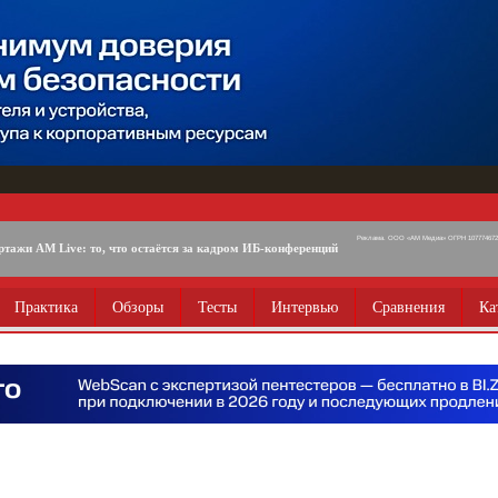
Реклама. ООО «АМ Медиа» ОГРН 1077746725
ртажи AM Live: то, что остаётся за кадром ИБ-конференций
Практика
Обзоры
Тесты
Интервью
Сравнения
Ка