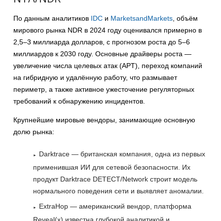
По данным аналитиков
IDC
и
MarketsandMarkets
, объём
мирового рынка NDR в 2024 году оценивался примерно в
2,5–3 миллиарда долларов, с прогнозом роста до 5–6
миллиардов к 2030 году. Основные драйверы роста —
увеличение числа целевых атак (APT), переход компаний
на гибридную и удалённую работу, что размывает
периметр, а также активное ужесточение регуляторных
требований к обнаружению инцидентов.
Крупнейшие мировые вендоры, занимающие основную
долю рынка:
Darktrace — британская компания, одна из первых
применившая ИИ для сетевой безопасности. Их
продукт Darktrace DETECT/Network строит модель
нормального поведения сети и выявляет аномалии.
ExtraHop — американский вендор, платформа
Reveal(x) известна глубокой аналитикой и