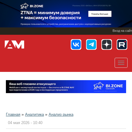
Перейти
к
основному
содержанию
Вход на сайт
Toggl
navig
»
»
Главная
Аналитика
Анализ рынка
04 мая 2026 - 10:40