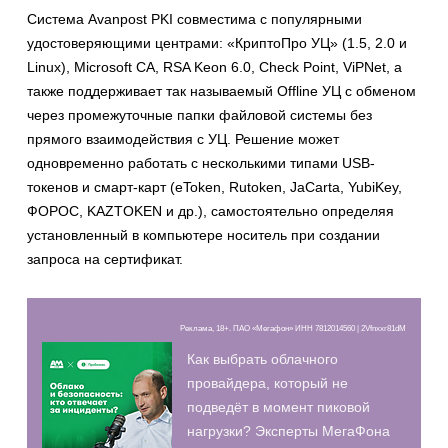
Система Avanpost PKI совместима с популярными
удостоверяющими центрами: «КриптоПро УЦ» (1.5, 2.0 и
Linux), Microsoft CA, RSA Keon 6.0, Check Point, ViPNet, а
также поддерживает так называемый Offline УЦ с обменом
через промежуточные папки файловой системы без
прямого взаимодействия с УЦ. Решение может
одновременно работать с несколькими типами USB-
токенов и смарт-карт (eToken, Rutoken, JaCarta, YubiKey,
ФОРОС, KAZTOKEN и др.), самостоятельно определяя
установленный в компьютере носитель при создании
запроса на сертификат.
Реклама, 18+. ПАО «Мегафон» ИНН 7812014560 | 2Vfnxxr81dM
Как выбрать облачного
провайдера, который не
подведёт в момент пиковой
нагрузки? Эксперты МегаФона