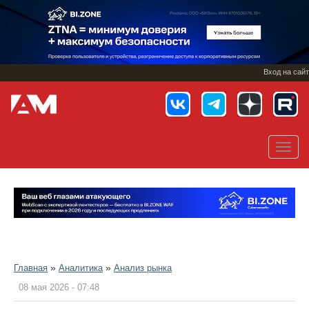
Перейти
к
основному
содержанию
Вход на сайт
Toggl
navig
»
»
Главная
Аналитика
Анализ рынка
08 мая 2026 - 07:48