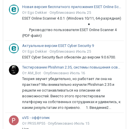
Новая версия бесплатного приложения ESET Online Scanner доступна пользователям
От Ego Dekker ·
Опубликовано
Июль 25
ESET Online Scanner 4.0.1 (Windows 10/11, 64-разрядная)
●
Руководство пользователя ESET Online Scanner 4
(PDF-файл)
Актуальные версии ESET Cyber Security 9
От Ego Dekker ·
Опубликовано
Июль 25
ESET Cyber Security был обновлён до версии 9.0.6700.
Тестирование Phishman 2.35, системы повышения осведомлённости пользователей в сфере ИБ
От AM_Bot ·
Опубликовано
Июль 16
Теория звучит убедительно, но работает ли она на
практике? Мы внимательно изучили Phishman 2.35 и
решили не останавливаться на описании её
возможностей. Вместо этого протестировали
платформу на собственных сотрудниках и удивились, к
каким результатам это привело. 1. Введение2...
uVS - оффтопик
От PR55.RP55 ·
Опубликовано
Июль 15