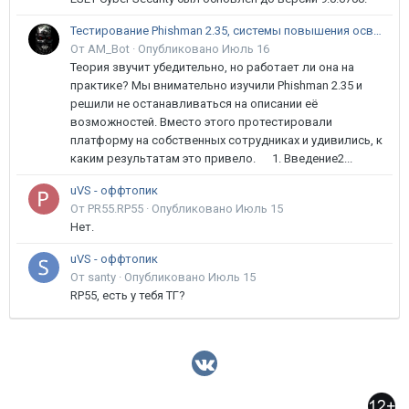
Тестирование Phishman 2.35, системы повышения осведомлённости пользователей в сфере ИБ
От AM_Bot ·
Опубликовано
Июль 16
Теория звучит убедительно, но работает ли она на
практике? Мы внимательно изучили Phishman 2.35 и
решили не останавливаться на описании её
возможностей. Вместо этого протестировали
платформу на собственных сотрудниках и удивились, к
каким результатам это привело. 1. Введение2...
uVS - оффтопик
От PR55.RP55 ·
Опубликовано
Июль 15
Нет.
uVS - оффтопик
От santy ·
Опубликовано
Июль 15
RP55, есть у тебя ТГ?