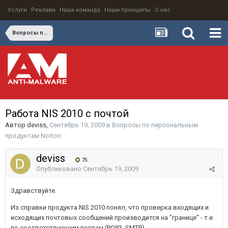
Услуги
Реклама
Наша команда
Наши принципы
О нас
Вопросы по персональным продуктам Norton
Работа NIS 2010 c почтой
Автор
deviss
,
Сентябрь 19, 2009
в
Вопросы по персональным
продуктам Norton
deviss
75
Опубликовано
Сентябрь 19, 2009
Здравствуйте.
Из справки продукта NIS 2010 понял, что проверка входящих и
исходящих почтовых сообщений производится на "границе" - т.е.
по соответствующим портам (POP3, SMTP).