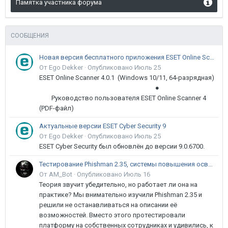
Памятка участника форума
СООБЩЕНИЯ
Новая версия бесплатного приложения ESET Online Scanner доступна пользователям
От Ego Dekker ·
Опубликовано
Июль 25
ESET Online Scanner 4.0.1 (Windows 10/11, 64-разрядная)
●
Руководство пользователя ESET Online Scanner 4
(PDF-файл)
Актуальные версии ESET Cyber Security 9
От Ego Dekker ·
Опубликовано
Июль 25
ESET Cyber Security был обновлён до версии 9.0.6700.
Тестирование Phishman 2.35, системы повышения осведомлённости пользователей в сфере ИБ
От AM_Bot ·
Опубликовано
Июль 16
Теория звучит убедительно, но работает ли она на
практике? Мы внимательно изучили Phishman 2.35 и
решили не останавливаться на описании её
возможностей. Вместо этого протестировали
платформу на собственных сотрудниках и удивились, к