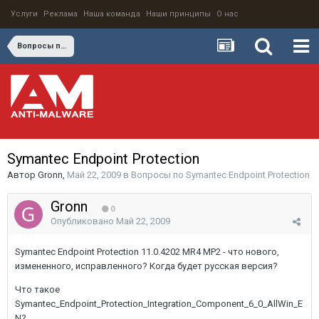
Услуги
Реклама
Наша команда
Наши принципы
О нас
Вопросы по Symantec Endpoint Protection
Symantec Endpoint Protection
Автор
Gronn
,
Май 22, 2009
в
Вопросы по Symantec Endpoint Protection
Gronn
0
Опубликовано
Май 22, 2009
Symantec Endpoint Protection 11.0.4202 MR4 MP2 - что нового,
измененного, исправленного? Когда будет русская версия?
Что такое
Symantec_Endpoint_Protection_Integration_Component_6_0_AllWin_E
N?