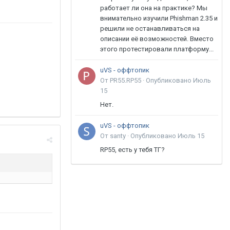
работает ли она на практике? Мы
внимательно изучили Phishman 2.35 и
решили не останавливаться на
описании её возможностей. Вместо
этого протестировали платформу...
uVS - оффтопик
От PR55.RP55 ·
Опубликовано
Июль
15
Нет.
uVS - оффтопик
От santy ·
Опубликовано
Июль 15
RP55, есть у тебя ТГ?