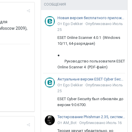
СООБЩЕНИЯ
Новая версия бесплатного приложения ESET Online Scanner доступна пользователям
 для
От Ego Dekker ·
Опубликовано
Июль
Moscow 2009),
25
ESET Online Scanner 4.0.1 (Windows
10/11, 64-разрядная)
●
Руководство пользователя ESET
Online Scanner 4 (PDF-файл)
Актуальные версии ESET Cyber Security 9
От Ego Dekker ·
Опубликовано
Июль
25
ESET Cyber Security был обновлён до
версии 9.0.6700.
Тестирование Phishman 2.35, системы повышения осведомлённости пользователей в сфере ИБ
От AM_Bot ·
Опубликовано
Июль 16
Теория звучит убедительно, но