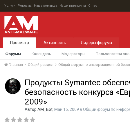
Услуги
Реклама
Наша команда
Наши принципы
О нас
Просмотр
Активность
Лидеры форума
Форумы
Календарь
Модераторы
Пользователи онл
Главная
Общий раздел
Общий форум по информационной безо
Продукты Symantec обесп
безопасность конкурса «Е
2009»
Автор
AM_Bot
,
Май 15, 2009
в
Общий форум по инфор