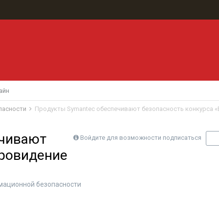
айн
пасности
Продукты Symantec обеспечивают безопасность конкурса «
ечивают
Войдите для возможности подписаться
П
вровидение
мационной безопасности