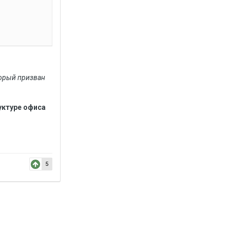
торый призван
уктуре офиса
5