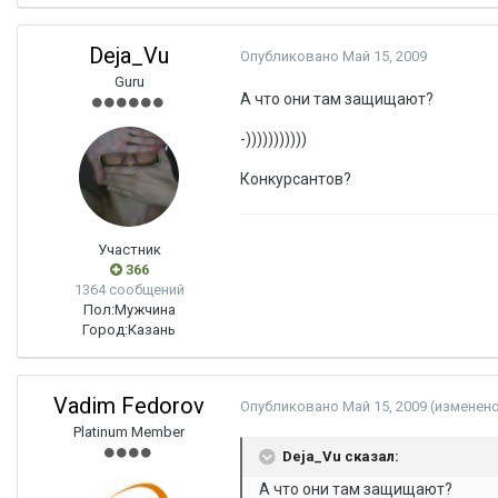
Deja_Vu
Опубликовано
Май 15, 2009
Guru
А что они там защищают?
-)))))))))))
Конкурсантов?
Участник
366
1364 сообщений
Пол:
Мужчина
Город:
Казань
Vadim Fedorov
Опубликовано
Май 15, 2009
(изменен
Platinum Member
Deja_Vu сказал:
А что они там защищают?