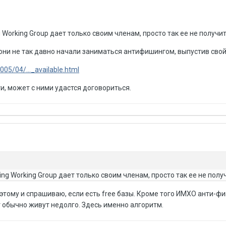
g Working Group дает только своим членам, просто так ее не получит
 они не так давно начали заниматься антифишингом, выпустив свой 
005/04/..._available.html
, может с ними удастся договориться.
ing Working Group дает только своим членам, просто так ее не полу
поэтому и спрашиваю, если есть free базы. Кроме того ИМХО анти-фи
 обычно живут недолго. Здесь именно алгоритм.