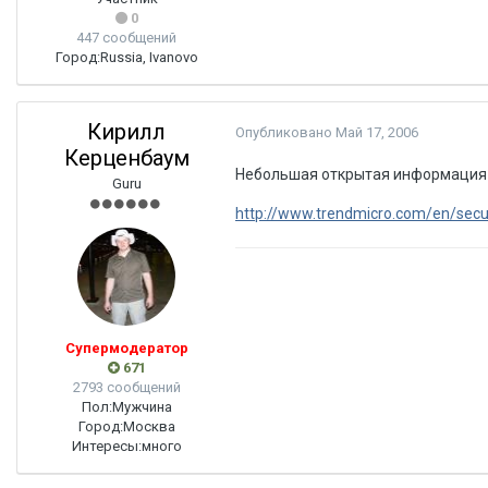
0
447 сообщений
Город:
Russia, Ivanovo
Кирилл
Опубликовано
Май 17, 2006
Керценбаум
Небольшая открытая информация ес
Guru
http://www.trendmicro.com/en/secu
Супермодератор
671
2793 сообщений
Пол:
Мужчина
Город:
Москва
Интересы:
много