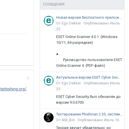
СООБЩЕНИЯ
Новая версия бесплатного приложения ESET Online Scanner доступна пользователям
От Ego Dekker ·
Опубликовано
Июль
25
ESET Online Scanner 4.0.1 (Windows
10/11, 64-разрядная)
●
Руководство пользователя ESET
Online Scanner 4 (PDF-файл)
Актуальные версии ESET Cyber Security 9
От Ego Dekker ·
Опубликовано
Июль
tiphishing.org/
.
25
ESET Cyber Security был обновлён до
версии 9.0.6700.
Тестирование Phishman 2.35, системы повышения осведомлённости пользователей в сфере ИБ
От AM_Bot ·
Опубликовано
Июль 16
Теория звучит убедительно, но