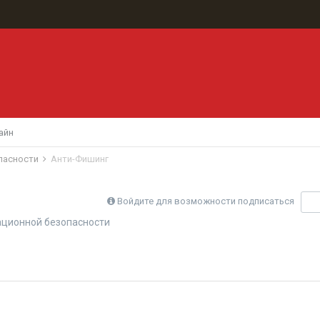
айн
пасности
Анти-Фишинг
Войдите для возможности подписаться
П
ционной безопасности