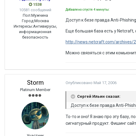
1538
Добавлено спустя 4 минуты:
10581 сообщений
Пол:
Мужчина
Доступ к безе правда Anti-Phishin
Город:
Москва
Интересы:
Антивирусы,
Еще большая база есть у Netcraft,
информационная
безопасность
http://news.netcraft.com/archives/2
Можно связяться с этим комьюнити
Storm
Опубликовано
Май 17, 2006
Platinum Member
Сергей Ильин сказал:
Доступ к безе правда Anti-Phish
То-то и оно! Я знаю про эту базу, 
сигнатурный продукт. Фишинг сайт
Участник