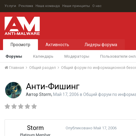
Услуги
Реклама
Наша команда
Наши принципы
О нас
Просмотр
Активность
Лидеры форума
Форумы
Календарь
Модераторы
Пользователи онл
Главная
Общий раздел
Общий форум по информационной безо
Анти-Фишинг
Автор
Storm
,
Май 17, 2006
в
Общий форум по информа
Storm
Опубликовано
Май 17, 2006
Platinum Member