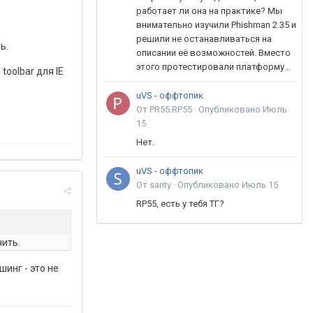
работает ли она на практике? Мы
внимательно изучили Phishman 2.35 и
решили не останавливаться на
ь.
описании её возможностей. Вместо
этого протестировали платформу...
toolbar для IE
uVS - оффтопик
От PR55.RP55 ·
Опубликовано
Июль
15
Нет.
uVS - оффтопик
От santy ·
Опубликовано
Июль 15
RP55, есть у тебя ТГ?
чить.
шинг - это не