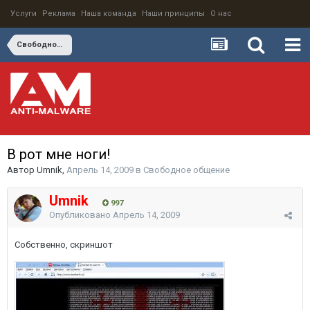
Услуги
Реклама
Наша команда
Наши принципы
О нас
Свободное общение
В рот мне ноги!
Автор
Umnik
,
Апрель 14, 2009
в
Свободное общение
Umnik
997
Опубликовано
Апрель 14, 2009
Собственно, скриншот