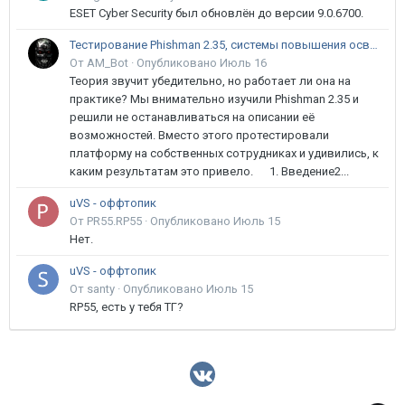
ESET Cyber Security был обновлён до версии 9.0.6700.
Тестирование Phishman 2.35, системы повышения осведомлённости пользователей в сфере ИБ
От AM_Bot ·
Опубликовано
Июль 16
Теория звучит убедительно, но работает ли она на
практике? Мы внимательно изучили Phishman 2.35 и
решили не останавливаться на описании её
возможностей. Вместо этого протестировали
платформу на собственных сотрудниках и удивились, к
каким результатам это привело. 1. Введение2...
uVS - оффтопик
От PR55.RP55 ·
Опубликовано
Июль 15
Нет.
uVS - оффтопик
От santy ·
Опубликовано
Июль 15
RP55, есть у тебя ТГ?