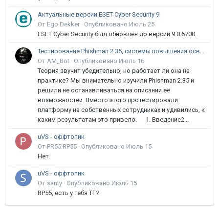
Актуальные версии ESET Cyber Security 9
От Ego Dekker ·
Опубликовано
Июль 25
ESET Cyber Security был обновлён до версии 9.0.6700.
Тестирование Phishman 2.35, системы повышения осведомлённости пользователей в сфере ИБ
От AM_Bot ·
Опубликовано
Июль 16
Теория звучит убедительно, но работает ли она на
практике? Мы внимательно изучили Phishman 2.35 и
решили не останавливаться на описании её
возможностей. Вместо этого протестировали
платформу на собственных сотрудниках и удивились, к
каким результатам это привело. 1. Введение2...
uVS - оффтопик
От PR55.RP55 ·
Опубликовано
Июль 15
Нет.
uVS - оффтопик
От santy ·
Опубликовано
Июль 15
RP55, есть у тебя ТГ?