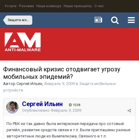
Услуги
Реклама
Наша команда
Наши принципы
О нас
Защита мобильных устройств
Финансовый кризис отодвигает угрозу
мобильных эпидемий?
Автор
Сергей Ильин
,
Февраль 9, 2009
в
Защита мобильных
устройств
Сергей Ильин
1538
Опубликовано
Февраль 9, 2009
По РБК не так давно была интересная передача про сотовый
ритейл, развитие средств связи и т.п. Были приглашены разные
авторитетные люди из Вымпелкома, Связного и т.п.