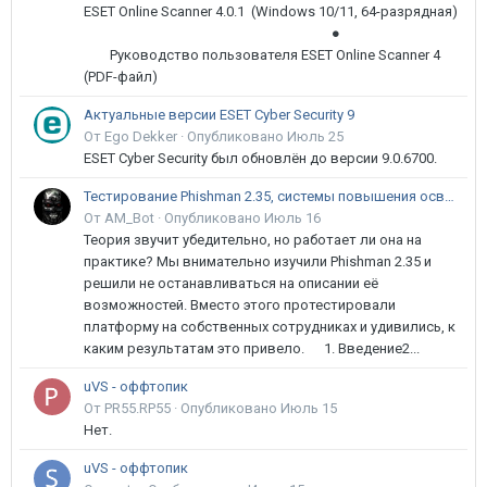
ESET Online Scanner 4.0.1 (Windows 10/11, 64-разрядная)
●
Руководство пользователя ESET Online Scanner 4
(PDF-файл)
Актуальные версии ESET Cyber Security 9
От Ego Dekker ·
Опубликовано
Июль 25
ESET Cyber Security был обновлён до версии 9.0.6700.
Тестирование Phishman 2.35, системы повышения осведомлённости пользователей в сфере ИБ
От AM_Bot ·
Опубликовано
Июль 16
Теория звучит убедительно, но работает ли она на
практике? Мы внимательно изучили Phishman 2.35 и
решили не останавливаться на описании её
возможностей. Вместо этого протестировали
платформу на собственных сотрудниках и удивились, к
каким результатам это привело. 1. Введение2...
uVS - оффтопик
От PR55.RP55 ·
Опубликовано
Июль 15
Нет.
uVS - оффтопик