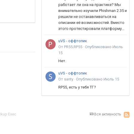
работает ли она на практике? Мы
внимательно изучили Phishman 2.35 и
решили не останавливаться на
описании её возможностей. Вместо
этого протестировали платформу...
uVS - оффтопик
От PR55.RP55 ·
Опубликовано
Июль
15
Нет.
uVS - оффтопик
От santy ·
Опубликовано
Июль 15
RP55, есть у тебя ТГ?
kup Exec
Вся активность