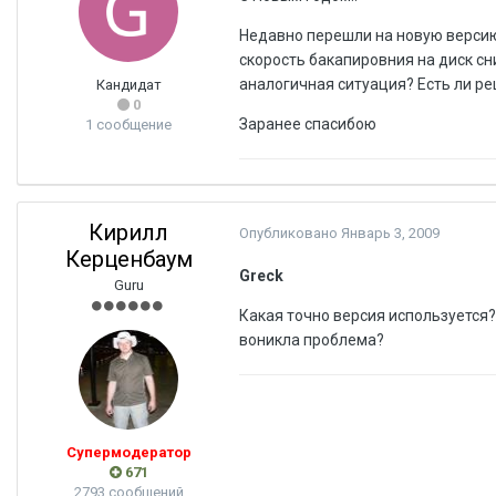
Недавно перешли на новую версию 
скорость бакапировния на диск сни
аналогичная ситуация? Есть ли р
Кандидат
0
Заранее спасибою
1 сообщение
Кирилл
Опубликовано
Январь 3, 2009
Керценбаум
Greck
Guru
Какая точно версия используется
воникла проблема?
Супермодератор
671
2793 сообщений