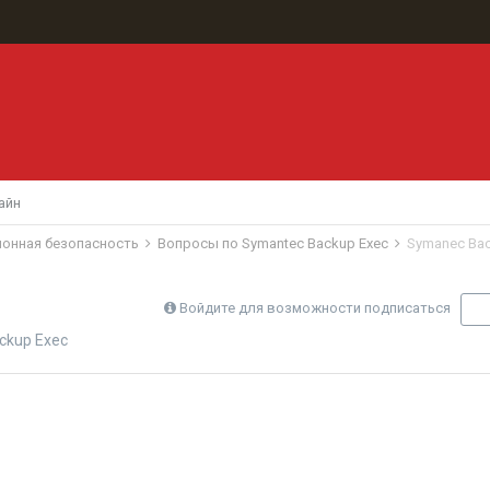
айн
ионная безопасность
Вопросы по Symantec Backup Exec
Symanec Bac
Войдите для возможности подписаться
П
ckup Exec