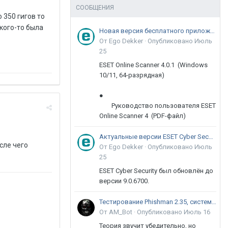
СООБЩЕНИЯ
 350 гигов то
 кого-то была
Новая версия бесплатного приложения ESET Online Scanner доступна пользователям
От Ego Dekker ·
Опубликовано
Июль
25
ESET Online Scanner 4.0.1 (Windows
10/11, 64-разрядная)
●
Руководство пользователя ESET
Online Scanner 4 (PDF-файл)
Актуальные версии ESET Cyber Security 9
сле чего
От Ego Dekker ·
Опубликовано
Июль
25
ESET Cyber Security был обновлён до
версии 9.0.6700.
Тестирование Phishman 2.35, системы повышения осведомлённости пользователей в сфере ИБ
От AM_Bot ·
Опубликовано
Июль 16
Теория звучит убедительно, но