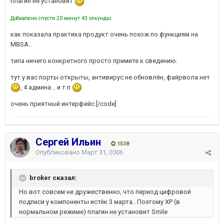
плагин не установит
Добавлено спустя 20 минут 43 секунды:
как показала практика продукт очень похож по функциям на
MBSA..
типа ничего конкретного просто примите к сведению:
тут у вас порты открыты, антивирус не обновлён, файрвола нет
, 4 админа... и т п
очень приятный интерфейс.[/code]
Сергей Ильин
1538
Опубликовано
Март 31, 2006
broker сказал:
Но вот совсем не дружественно, что период цифровой
подписи у компоненты истёк 3 марта.. Поэтому XP (в
нормальном режиме) плагин не установит Smile