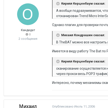
Кирилл Керценбаум сказал:
А вообще подразумевается, что
отсканирован Trend Micro InterSc
Однако плагин для проверки почт
Кандидат
0
Михаил Кондрашин сказал:
2 сообщения
В TheBAT можно все настроить 
Имеется в виду работу The Bat по 
Кирилл Керценбаум сказал:
сканирование осуществляется не 
через прокси весь POP3 трафик)
Интересно, почему механизмы ска
Михаил
Опубликовано
Июль 11, 2006