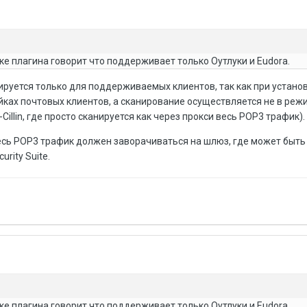
вке плагина говорит что поддерживает только Оутлуки и Eudora.
ируется только для поддерживаемых клиентов, так как при устано
йках почтовых клиентов, а сканирование осуществляется не в реж
-Cillin, где просто сканируется как через прокси весь POP3 трафик).
есь POP3 трафик должен заворачиваться на шлюз, где может быть
urity Suite.
вке плагина говорит что поддерживает только Оутлуки и Eudora.