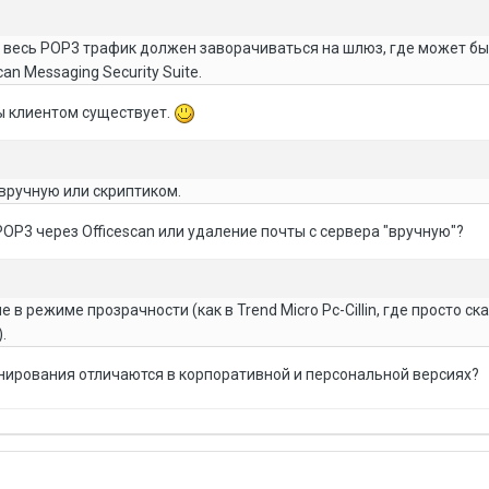
 весь POP3 трафик должен заворачиваться на шлюз, где может б
an Messaging Security Suite.
ы клиентом существует.
вручную или скриптиком.
POP3 через Officescan или удаление почты с сервера "вручную"?
в режиме прозрачности (как в Trend Micro Pc-Cillin, где просто ск
.
нирования отличаются в корпоративной и персональной версиях?