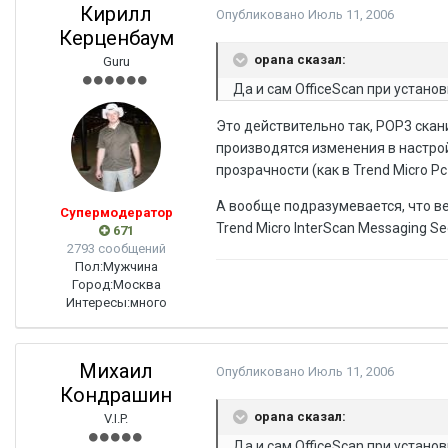
Кирилл
Опубликовано
Июль 11, 2006
Керценбаум
opana сказал:
Guru
Да и сам OfficeScan при устано
Это действительно так, POP3 скан
производятся изменения в настро
прозрачности (как в Trend Micro Pc
А вообще подразумевается, что в
Супермодератор
Trend Micro InterScan Messaging Sec
671
2793 сообщений
Пол:
Мужчина
Город:
Москва
Интересы:
много
Михаил
Опубликовано
Июль 11, 2006
Кондрашин
opana сказал:
V.I.P.
Да и сам OfficeScan при устано