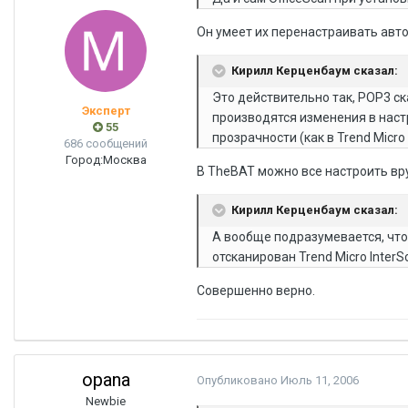
Он умеет их перенастраивать авт
Кирилл Керценбаум сказал:
Это действительно так, POP3 с
Эксперт
производятся изменения в наст
55
прозрачности (как в Trend Micro 
686 сообщений
Город:
Москва
В TheBAT можно все настроить вр
Кирилл Керценбаум сказал:
А вообще подразумевается, что
отсканирован Trend Micro InterSc
Совершенно верно.
opana
Опубликовано
Июль 11, 2006
Newbie