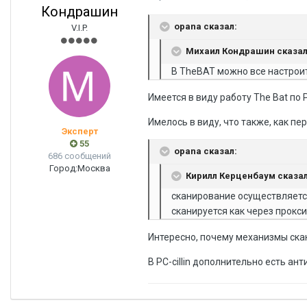
Кондрашин
opana сказал:
V.I.P.
Михаил Кондрашин сказал
В TheBAT можно все настроит
Имеется в виду работу The Bat по 
Имелось в виду, что также, как п
Эксперт
55
opana сказал:
686 сообщений
Город:
Москва
Кирилл Керценбаум сказал
сканирование осуществляется 
сканируется как через прокси
Интересно, почему механизмы ска
В PC-cillin дополнительно есть ант