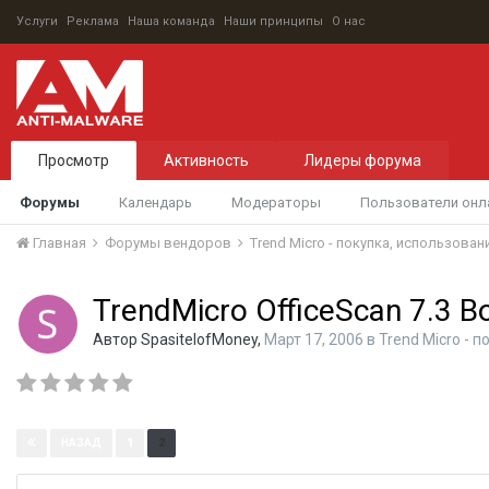
Услуги
Реклама
Наша команда
Наши принципы
О нас
Просмотр
Активность
Лидеры форума
Форумы
Календарь
Модераторы
Пользователи онл
Главная
Форумы вендоров
Trend Micro - покупка, использова
TrendMicro OfficeScan 7.3 
Автор
SpasitelofMoney
,
Март 17, 2006
в
Trend Micro - 
Страница 2 из 2
1
2
НАЗАД