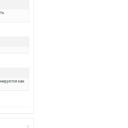
ыть
анируется как