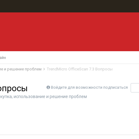
айн
ние и решение проблем
TrendMicro OfficeScan 7.3 Вопросы
Вопросы
Войдите для возможности подписаться
П
покупка, использование и решение проблем