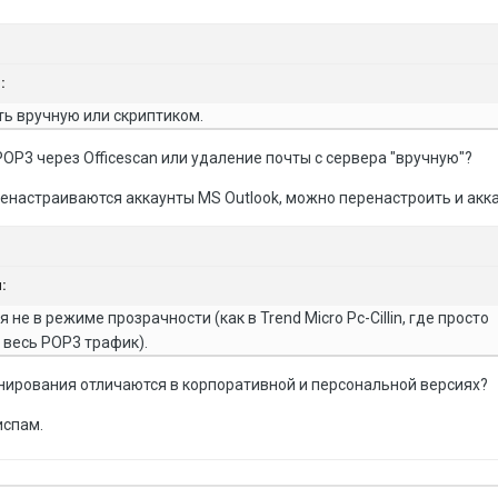
:
ь вручную или скриптиком.
POP3 через Officescan или удаление почты с сервера "вручную"?
еренастраиваются аккаунты MS Outlook, можно перенастроить и акк
:
не в режиме прозрачности (как в Trend Micro Pc-Cillin, где просто
 весь POP3 трафик).
нирования отличаются в корпоративной и персональной версиях?
испам.