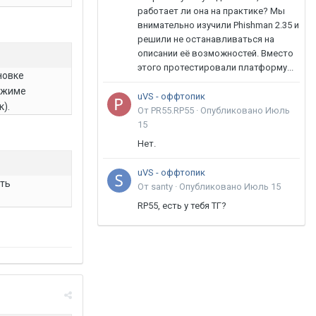
работает ли она на практике? Мы
внимательно изучили Phishman 2.35 и
решили не останавливаться на
описании её возможностей. Вместо
этого протестировали платформу...
новке
режиме
uVS - оффтопик
к).
От PR55.RP55 ·
Опубликовано
Июль
15
Нет.
uVS - оффтопик
ыть
От santy ·
Опубликовано
Июль 15
RP55, есть у тебя ТГ?