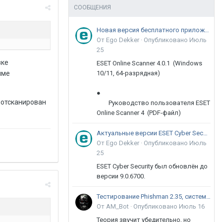
СООБЩЕНИЯ
Новая версия бесплатного приложения ESET Online Scanner доступна пользователям
От Ego Dekker ·
Опубликовано
Июль
25
вке
ESET Online Scanner 4.0.1 (Windows
10/11, 64-разрядная)
име
●
 отсканирован
Руководство пользователя ESET
Online Scanner 4 (PDF-файл)
Актуальные версии ESET Cyber Security 9
От Ego Dekker ·
Опубликовано
Июль
25
ESET Cyber Security был обновлён до
версии 9.0.6700.
Тестирование Phishman 2.35, системы повышения осведомлённости пользователей в сфере ИБ
От AM_Bot ·
Опубликовано
Июль 16
Теория звучит убедительно, но