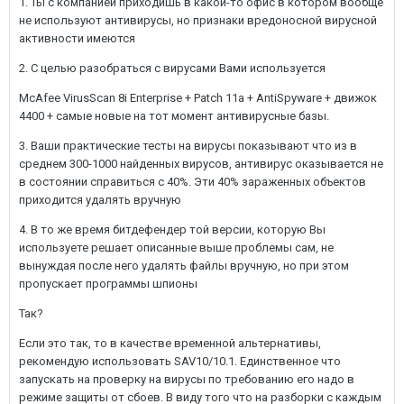
1. Ты с компанией приходишь в какой-то офис в котором вообще
не используют антивирусы, но признаки вредоносной вирусной
активности имеются
2. С целью разобраться с вирусами Вами используется
McAfee VirusScan 8i Enterprise + Patch 11a + AntiSpyware + движок
4400 + самые новые на тот момент антивирусные базы.
3. Ваши практические тесты на вирусы показывают что из в
среднем 300-1000 найденных вирусов, антивирус оказывается не
в состоянии справиться с 40%. Эти 40% зараженных объектов
приходится удалять вручную
4. В то же время битдефендер той версии, которую Вы
используете решает описанные выше проблемы сам, не
вынуждая после него удалять файлы вручную, но при этом
пропускает программы шпионы
Так?
Если это так, то в качестве временной альтернативы,
рекомендую использовать SAV10/10.1. Единственное что
запускать на проверку на вирусы по требованию его надо в
режиме защиты от сбоев. В виду того что на разборки с каждым