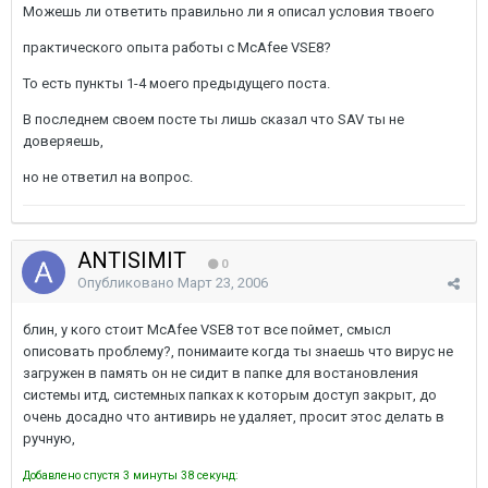
Можешь ли ответить правильно ли я описал условия твоего
практического опыта работы с McAfee VSE8?
То есть пункты 1-4 моего предыдущего поста.
В последнем своем посте ты лишь сказал что SAV ты не
доверяешь,
но не ответил на вопрос.
ANTISIMIT
0
Опубликовано
Март 23, 2006
блин, у кого стоит McAfee VSE8 тот все поймет, смысл
описовать проблему?, понимаите когда ты знаешь что вирус не
загружен в память он не сидит в папке для востановления
системы итд, системных папках к которым доступ закрыт, до
очень досадно что антивирь не удаляет, просит этос делать в
ручную,
Добавлено спустя 3 минуты 38 секунд: