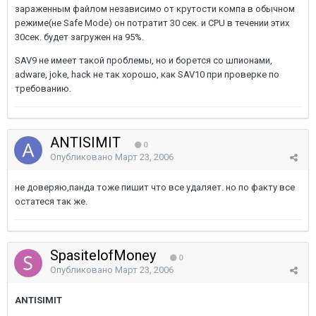
зараженным файлом независимо от крутости компа в обычном
режиме(не Safe Mode) он потратит 30 сек. и CPU в течении этих
30сек. будет загружен на 95%.
SAV9 не имеет такой проблемы, но и борется со шпионами,
adware, joke, hack не так хорошо, как SAV10 при проверке по
требованию.
ANTISIMIT
0
Опубликовано
Март 23, 2006
не доверяю,панда тоже пишит что все удаляет. но по факту все
остатеся так же.
SpasitelofMoney
0
Опубликовано
Март 23, 2006
ANTISIMIT