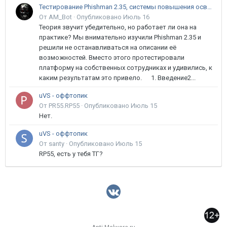
Тестирование Phishman 2.35, системы повышения осведомлённости пользователей в сфере ИБ
От AM_Bot ·
Опубликовано
Июль 16
Теория звучит убедительно, но работает ли она на
практике? Мы внимательно изучили Phishman 2.35 и
решили не останавливаться на описании её
возможностей. Вместо этого протестировали
платформу на собственных сотрудниках и удивились, к
каким результатам это привело. 1. Введение2...
uVS - оффтопик
От PR55.RP55 ·
Опубликовано
Июль 15
Нет.
uVS - оффтопик
От santy ·
Опубликовано
Июль 15
RP55, есть у тебя ТГ?