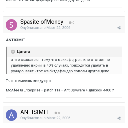
SpasitelofMoney
0
Опубликовано
Март 22, 2006
ANTISIMIT
Цитата
а что скажите оп тому что маккафе, реяльно отстает по
удалиненю вирий, в 40% случаях, приходится удалять в
ручную, взять тот же битдефендер совсем другое дело.
Ты это имеешь ввиду про
McAfee 8i Enterprise + patch 11a + AntiSpyware + движок 4400 ?
ANTISIMIT
0
Опубликовано
Март 22, 2006