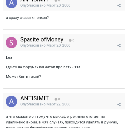
0
Опубликовано
Март 20, 2006
а сразу сказать нельзя?
SpasitelofMoney
0
Опубликовано
Март 20, 2006
Lex
Где-то на форумах nai читал про патч -
11a
Может быть такой?
ANTISIMIT
0
Опубликовано
Март 22, 2006
а что скажите оп тому что маккафе, реяльно отстает по
удалиненю вирий, в 40% случаях, приходится удалять в ручную,
взять тот же битдефендер совсем другое дело.