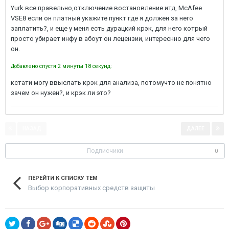
Yurk все правельно,отключение востановление итд, McAfee
VSE8 если он платный укажите пункт где я должен за него
заплатить?, и еще у меня есть дурацкий крэк, для него котрый
просто убирает инфу в абоут он лецензии, интереснно для чего
он.
Добавлено спустя 2 минуты 18 секунд:
кстати могу ввыслать крэк для анализа, потомучто не понятно
зачем он нужен?, и крэк ли это?
НАЗАД
ДАЛЕЕ
Страница 1 из 3
Подписчики
0
ПЕРЕЙТИ К СПИСКУ ТЕМ
Выбор корпоративных средств защиты