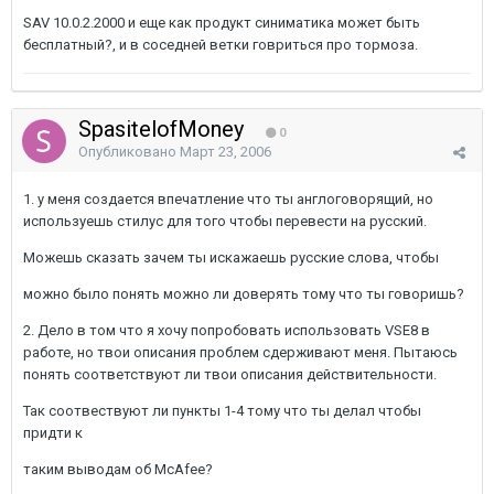
SAV 10.0.2.2000 и еще как продукт синиматика может быть
бесплатный?, и в соседней ветки говриться про тормоза.
SpasitelofMoney
0
Опубликовано
Март 23, 2006
1. у меня создается впечатление что ты англоговорящий, но
используешь стилус для того чтобы перевести на русский.
Можешь сказать зачем ты искажаешь русские слова, чтобы
можно было понять можно ли доверять тому что ты говоришь?
2. Дело в том что я хочу попробовать использовать VSE8 в
работе, но твои описания проблем сдерживают меня. Пытаюсь
понять соответствуют ли твои описания действительности.
Так соотвествуют ли пункты 1-4 тому что ты делал чтобы
придти к
таким выводам об McAfee?