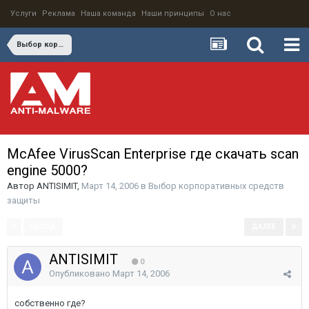
Услуги
Реклама
Наша команда
Наши принципы
О нас
Выбор корпоративных средств защиты
McAfee VirusScan Enterprise где скачать scan
engine 5000?
Автор
ANTISIMIT
,
Март 14, 2006
в
Выбор корпоративных средств
защиты
НАЗАД
ДАЛЕЕ
Страница 1 из 3
ANTISIMIT
0
Опубликовано
Март 14, 2006
собственно где?