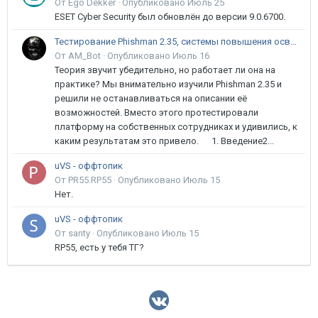
От Ego Dekker ·
Опубликовано
Июль 25
ESET Cyber Security был обновлён до версии 9.0.6700.
Тестирование Phishman 2.35, системы повышения осведомлённости пользователей в сфере ИБ
От AM_Bot ·
Опубликовано
Июль 16
Теория звучит убедительно, но работает ли она на
практике? Мы внимательно изучили Phishman 2.35 и
решили не останавливаться на описании её
возможностей. Вместо этого протестировали
платформу на собственных сотрудниках и удивились, к
каким результатам это привело. 1. Введение2...
uVS - оффтопик
От PR55.RP55 ·
Опубликовано
Июль 15
Нет.
uVS - оффтопик
От santy ·
Опубликовано
Июль 15
RP55, есть у тебя ТГ?