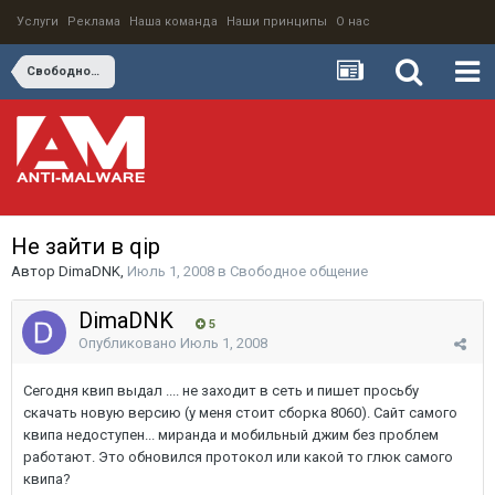
Услуги
Реклама
Наша команда
Наши принципы
О нас
Свободное общение
Не зайти в qip
Автор
DimaDNK
,
Июль 1, 2008
в
Свободное общение
DimaDNK
5
Опубликовано
Июль 1, 2008
Сегодня квип выдал .... не заходит в сеть и пишет просьбу
скачать новую версию (у меня стоит сборка 8060). Сайт самого
квипа недоступен... миранда и мобильный джим без проблем
работают. Это обновился протокол или какой то глюк самого
квипа?