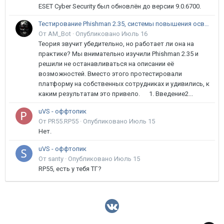
ESET Cyber Security был обновлён до версии 9.0.6700.
Тестирование Phishman 2.35, системы повышения осведомлённости пользователей в сфере ИБ
От AM_Bot ·
Опубликовано
Июль 16
Теория звучит убедительно, но работает ли она на
практике? Мы внимательно изучили Phishman 2.35 и
решили не останавливаться на описании её
возможностей. Вместо этого протестировали
платформу на собственных сотрудниках и удивились, к
каким результатам это привело. 1. Введение2...
uVS - оффтопик
От PR55.RP55 ·
Опубликовано
Июль 15
Нет.
uVS - оффтопик
От santy ·
Опубликовано
Июль 15
RP55, есть у тебя ТГ?