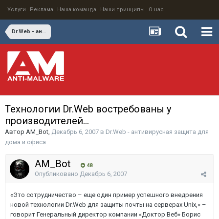
Услуги
Реклама
Наша команда
Наши принципы
О нас
Dr.Web - антивирусная защита для дома и офиса
Технологии Dr.Web востребованы у
производителей...
Автор
AM_Bot
,
Декабрь 6, 2007
в
Dr.Web - антивирусная защита для
дома и офиса
AM_Bot
48
Опубликовано
Декабрь 6, 2007
«Это сотрудничество – еще один пример успешного внедрения
новой технологии Dr.Web для защиты почты на серверах Unix,» –
говорит Генеральный директор компании «Доктор Веб» Борис