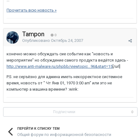
Прочитать всю новость »
Tampon
0
Опубликовано
Октябрь 24, 2007
конечно можно обсуждать сие событие как "новость и
мероприятие" но обсуждение самого продукта ведётся здесь -
http://www.anti-malware.ru/phpbb/viewtopic...96&start=15
[/url]
P.S. не серъёзно для админа иметь некорректное системное
время, новость от " Чт Янв 01, 1970 3:00 am" или это не
компьютер а машина времени? :wink:
Подписчики
0
ПЕРЕЙТИ К СПИСКУ ТЕМ
Общий форум по информационной безопасности