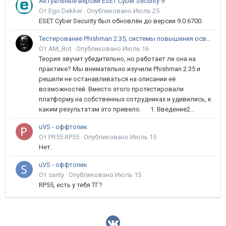
Актуальные версии ESET Cyber Security 9
От Ego Dekker ·
Опубликовано
Июль 25
ESET Cyber Security был обновлён до версии 9.0.6700.
Тестирование Phishman 2.35, системы повышения осведомлённости пользователей в сфере ИБ
От AM_Bot ·
Опубликовано
Июль 16
Теория звучит убедительно, но работает ли она на
практике? Мы внимательно изучили Phishman 2.35 и
решили не останавливаться на описании её
возможностей. Вместо этого протестировали
платформу на собственных сотрудниках и удивились, к
каким результатам это привело. 1. Введение2...
uVS - оффтопик
От PR55.RP55 ·
Опубликовано
Июль 15
Нет.
uVS - оффтопик
От santy ·
Опубликовано
Июль 15
RP55, есть у тебя ТГ?