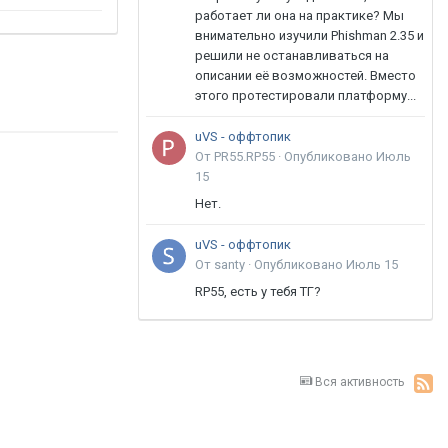
работает ли она на практике? Мы
внимательно изучили Phishman 2.35 и
решили не останавливаться на
описании её возможностей. Вместо
этого протестировали платформу...
uVS - оффтопик
От PR55.RP55 ·
Опубликовано
Июль
15
Нет.
uVS - оффтопик
От santy ·
Опубликовано
Июль 15
RP55, есть у тебя ТГ?
Вся активность