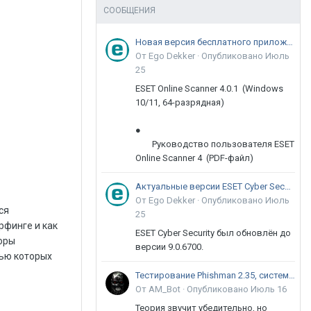
СООБЩЕНИЯ
Новая версия бесплатного приложения ESET Online Scanner доступна пользователям
От Ego Dekker ·
Опубликовано
Июль
25
ESET Online Scanner 4.0.1 (Windows
10/11, 64-разрядная)
●
Руководство пользователя ESET
Online Scanner 4 (PDF-файл)
Актуальные версии ESET Cyber Security 9
От Ego Dekker ·
Опубликовано
Июль
ся
25
рфинге и как
ESET Cyber Security был обновлён до
торы
версии 9.0.6700.
лью которых
Тестирование Phishman 2.35, системы повышения осведомлённости пользователей в сфере ИБ
От AM_Bot ·
Опубликовано
Июль 16
Теория звучит убедительно, но