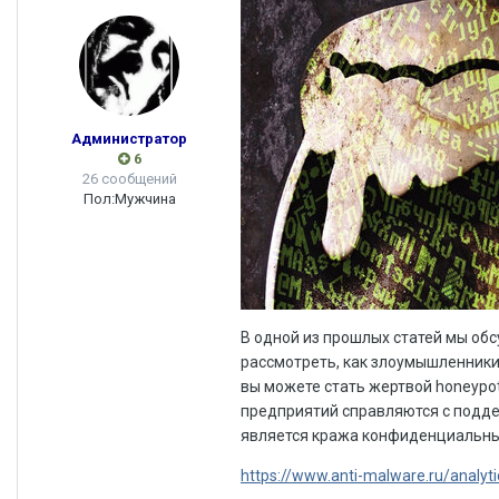
Администратор
6
26 сообщений
Пол:
Мужчина
В одной из прошлых статей мы обс
рассмотреть, как злоумышленники 
вы можете стать жертвой honeypot
предприятий справляются с подде
является кража конфиденциальны
https://www.anti-malware.ru/analy