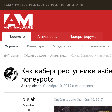
Услуги
Реклама
Наша команда
Наши принципы
О нас
Просмотр
Активность
Лидеры форума
Форумы
Календарь
Модераторы
Пользователи онл
Главная
Общий раздел
Аналитика
Как киберпреступники изб
Как киберпреступники изб
honeypots
Автор
olejah
,
Октябрь 10, 2017
в
Аналитика
olejah
Опубликовано
Октябрь 10, 2017
Member