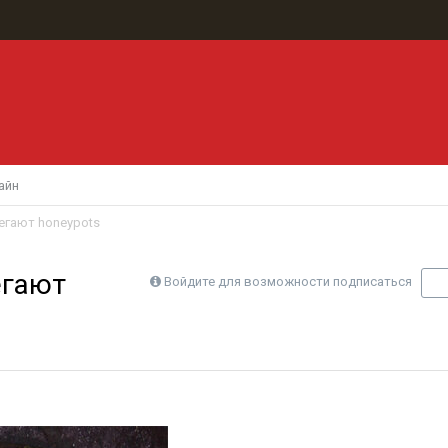
айн
егают honeypots
егают
Войдите для возможности подписаться
П