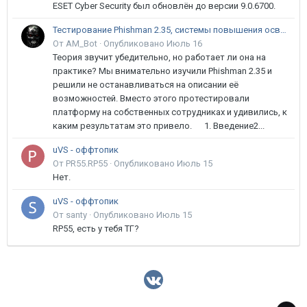
ESET Cyber Security был обновлён до версии 9.0.6700.
Тестирование Phishman 2.35, системы повышения осведомлённости пользователей в сфере ИБ
От AM_Bot ·
Опубликовано
Июль 16
Теория звучит убедительно, но работает ли она на
практике? Мы внимательно изучили Phishman 2.35 и
решили не останавливаться на описании её
возможностей. Вместо этого протестировали
платформу на собственных сотрудниках и удивились, к
каким результатам это привело. 1. Введение2...
uVS - оффтопик
От PR55.RP55 ·
Опубликовано
Июль 15
Нет.
uVS - оффтопик
От santy ·
Опубликовано
Июль 15
RP55, есть у тебя ТГ?