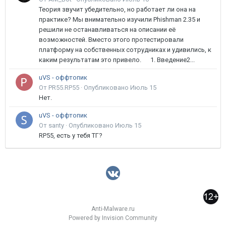
Теория звучит убедительно, но работает ли она на
практике? Мы внимательно изучили Phishman 2.35 и
решили не останавливаться на описании её
возможностей. Вместо этого протестировали
платформу на собственных сотрудниках и удивились, к
каким результатам это привело. 1. Введение2...
uVS - оффтопик
От PR55.RP55 ·
Опубликовано
Июль 15
Нет.
uVS - оффтопик
От santy ·
Опубликовано
Июль 15
RP55, есть у тебя ТГ?
Anti-Malware.ru
Powered by Invision Community