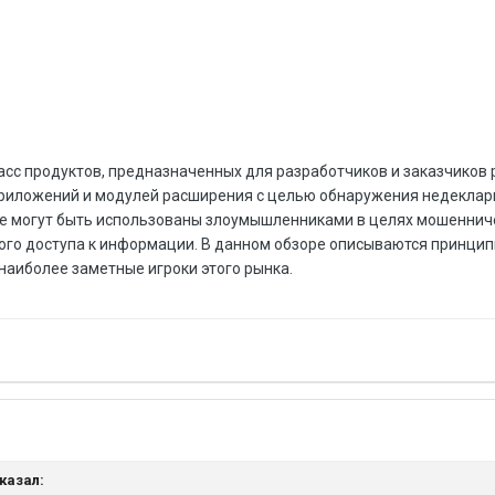
асс продуктов, предназначенных для разработчиков и заказчиков 
приложений и модулей расширения с целью обнаружения недекла
ые могут быть использованы злоумышленниками в целях мошеннич
ого доступа к информации. В данном обзоре описываются принци
наиболее заметные игроки этого рынка.
сказал: