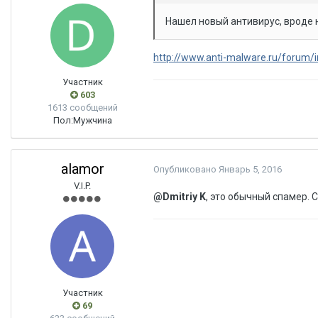
Нашел новый антивирус, вроде н
http://www.anti-malware.ru/forum/
Участник
603
1613 сообщений
Пол:
Мужчина
alamor
Опубликовано
Январь 5, 2016
V.I.P.
@Dmitriy K
, это обычный спамер.
Участник
69