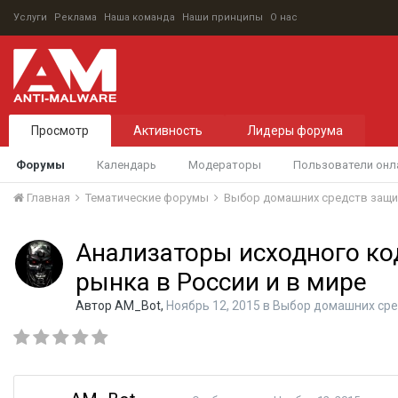
Услуги
Реклама
Наша команда
Наши принципы
О нас
Просмотр
Активность
Лидеры форума
Форумы
Календарь
Модераторы
Пользователи онл
Главная
Тематические форумы
Выбор домашних средств защ
Анализаторы исходного ко
рынка в России и в мире
Автор
AM_Bot
,
Ноябрь 12, 2015
в
Выбор домашних сре