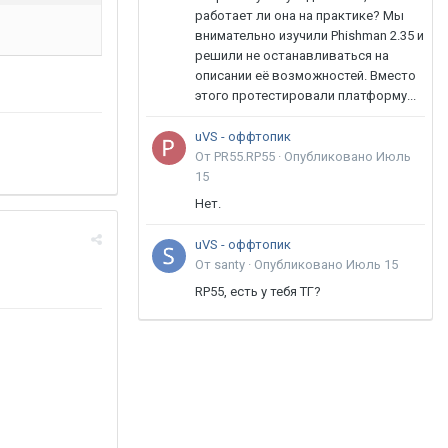
работает ли она на практике? Мы
внимательно изучили Phishman 2.35 и
решили не останавливаться на
описании её возможностей. Вместо
этого протестировали платформу...
uVS - оффтопик
От PR55.RP55 ·
Опубликовано
Июль
15
Нет.
uVS - оффтопик
От santy ·
Опубликовано
Июль 15
RP55, есть у тебя ТГ?