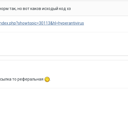
орм так, но вот каков исходый код хз
index.php?showtopic=30113&hl=hyperantivirus
 Ссылка то реферальная
.