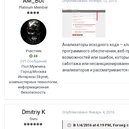
AM_Bot
Опубликовано
Ноябрь 12, 2015
Platinum Member
Анализаторы исходного кода — кл
Участник
программного обеспечения, веб-
48
возможностей или ошибок, котор
291 сообщений
саботажа или несанкционированн
Пол:
Мужчина
анализаторов и рассматриваются 
Город:
Москва
Интересы:
Skynet,
компьютерные технологии,
информационная
безопасность
Dmitriy K
Опубликовано
Январь 4, 2016
Guru
В 1/4/2016 at 4:19 PM, Forseg 