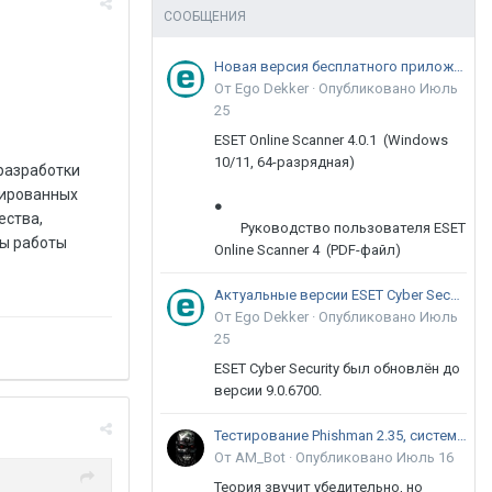
СООБЩЕНИЯ
Новая версия бесплатного приложения ESET Online Scanner доступна пользователям
От Ego Dekker ·
Опубликовано
Июль
25
ESET Online Scanner 4.0.1 (Windows
10/11, 64-разрядная)
разработки
рированных
●
ества,
Руководство пользователя ESET
пы работы
Online Scanner 4 (PDF-файл)
Актуальные версии ESET Cyber Security 9
От Ego Dekker ·
Опубликовано
Июль
25
ESET Cyber Security был обновлён до
версии 9.0.6700.
Тестирование Phishman 2.35, системы повышения осведомлённости пользователей в сфере ИБ
От AM_Bot ·
Опубликовано
Июль 16
Теория звучит убедительно, но