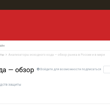
айн
иты
Анализаторы исходного кода — обзор рынка в России и в мире
да — обзор
Войдите для возможности подписаться
П
дств защиты