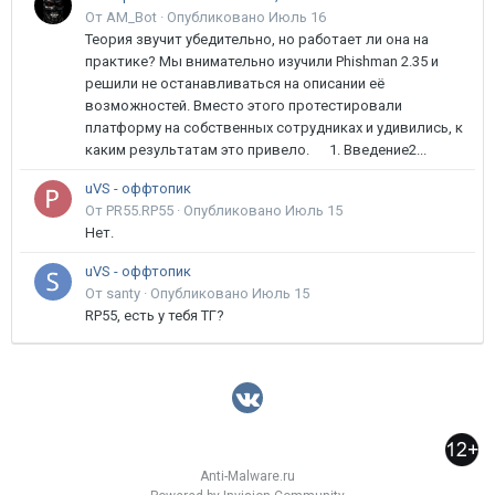
От AM_Bot ·
Опубликовано
Июль 16
Теория звучит убедительно, но работает ли она на
практике? Мы внимательно изучили Phishman 2.35 и
решили не останавливаться на описании её
возможностей. Вместо этого протестировали
платформу на собственных сотрудниках и удивились, к
каким результатам это привело. 1. Введение2...
uVS - оффтопик
От PR55.RP55 ·
Опубликовано
Июль 15
Нет.
uVS - оффтопик
От santy ·
Опубликовано
Июль 15
RP55, есть у тебя ТГ?
Anti-Malware.ru