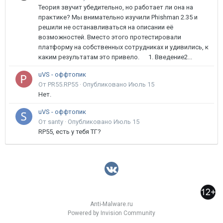
Теория звучит убедительно, но работает ли она на
практике? Мы внимательно изучили Phishman 2.35 и
решили не останавливаться на описании её
возможностей. Вместо этого протестировали
платформу на собственных сотрудниках и удивились, к
каким результатам это привело. 1. Введение2...
uVS - оффтопик
От PR55.RP55 ·
Опубликовано
Июль 15
Нет.
uVS - оффтопик
От santy ·
Опубликовано
Июль 15
RP55, есть у тебя ТГ?
Anti-Malware.ru
Powered by Invision Community