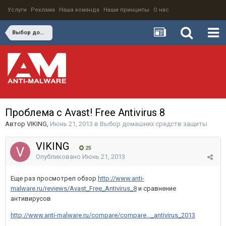
Услуги
Реклама
Наша команда
Наши принципы
О нас
Выбор домашних средств защиты
Проблема с Avast! Free Antivirus 8
Автор
VIKING
,
Июнь 21, 2013
в
Выбор домашних средств защиты
VIKING
25
Опубликовано
Июнь 21, 2013
Еще раз просмотрел обзор
http://www.anti-
malware.ru/reviews/Avast_Free_Antivirus_8
и сравнение
антивирусов
http://www.anti-malware.ru/compare/compare..._antivirus_2013