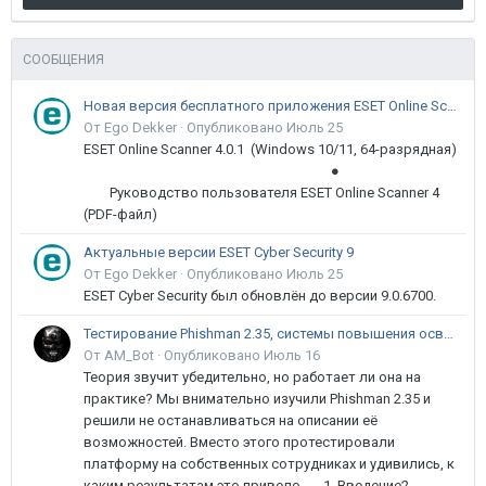
СООБЩЕНИЯ
Новая версия бесплатного приложения ESET Online Scanner доступна пользователям
От Ego Dekker ·
Опубликовано
Июль 25
ESET Online Scanner 4.0.1 (Windows 10/11, 64-разрядная)
●
Руководство пользователя ESET Online Scanner 4
(PDF-файл)
Актуальные версии ESET Cyber Security 9
От Ego Dekker ·
Опубликовано
Июль 25
ESET Cyber Security был обновлён до версии 9.0.6700.
Тестирование Phishman 2.35, системы повышения осведомлённости пользователей в сфере ИБ
От AM_Bot ·
Опубликовано
Июль 16
Теория звучит убедительно, но работает ли она на
практике? Мы внимательно изучили Phishman 2.35 и
решили не останавливаться на описании её
возможностей. Вместо этого протестировали
платформу на собственных сотрудниках и удивились, к
каким результатам это привело. 1. Введение2...