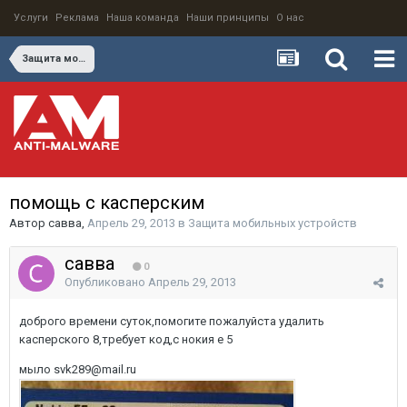
Услуги
Реклама
Наша команда
Наши принципы
О нас
Защита мобильных устройств
помощь с касперским
Автор
савва
,
Апрель 29, 2013
в
Защита мобильных устройств
савва
0
Опубликовано
Апрель 29, 2013
доброго времени суток,помогите пожалуйста удалить
касперского 8,требует код,с нокия е 5
мыло svk289@mail.ru