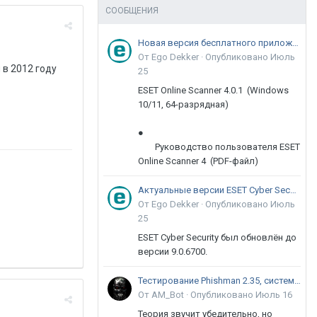
СООБЩЕНИЯ
Новая версия бесплатного приложения ESET Online Scanner доступна пользователям
От Ego Dekker ·
Опубликовано
Июль
в 2012 году
25
ESET Online Scanner 4.0.1 (Windows
10/11, 64-разрядная)
●
Руководство пользователя ESET
Online Scanner 4 (PDF-файл)
Актуальные версии ESET Cyber Security 9
От Ego Dekker ·
Опубликовано
Июль
25
ESET Cyber Security был обновлён до
версии 9.0.6700.
Тестирование Phishman 2.35, системы повышения осведомлённости пользователей в сфере ИБ
От AM_Bot ·
Опубликовано
Июль 16
Теория звучит убедительно, но