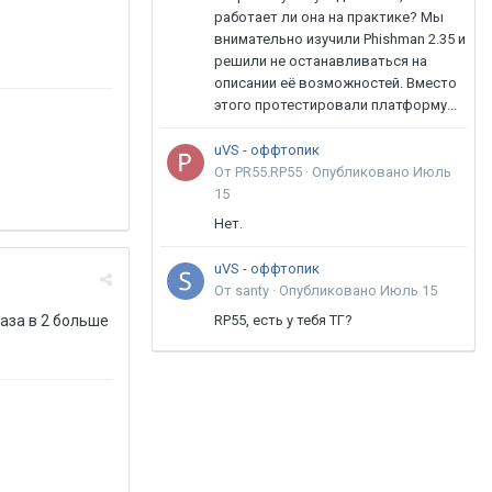
работает ли она на практике? Мы
внимательно изучили Phishman 2.35 и
решили не останавливаться на
описании её возможностей. Вместо
этого протестировали платформу...
uVS - оффтопик
От PR55.RP55 ·
Опубликовано
Июль
15
Нет.
uVS - оффтопик
От santy ·
Опубликовано
Июль 15
раза в 2 больше
RP55, есть у тебя ТГ?