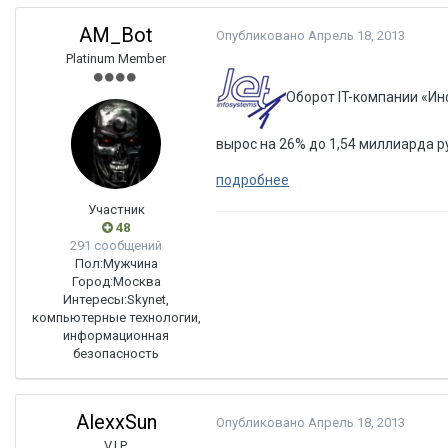
AM_Bot
Опубликовано
Апрель 18, 2013
Platinum Member
Оборот IT-компании «И
вырос на 26% до 1,54 миллиарда р
подробнее
Участник
48
291 сообщений
Пол:
Мужчина
Город:
Москва
Интересы:
Skynet,
компьютерные технологии,
информационная
безопасность
AlexxSun
Опубликовано
Апрель 18, 2013
V.I.P.