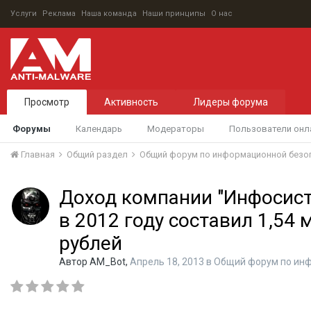
Услуги
Реклама
Наша команда
Наши принципы
О нас
Просмотр
Активность
Лидеры форума
Форумы
Календарь
Модераторы
Пользователи онл
Главная
Общий раздел
Общий форум по информационной безо
Доход компании "Инфосис
в 2012 году составил 1,54 
рублей
Автор
AM_Bot
,
Апрель 18, 2013
в
Общий форум по ин