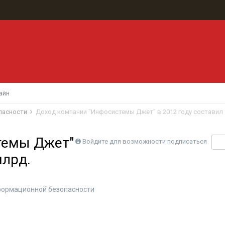
айн
пасности
Доход компании "Инфосистемы Джет" в 2012 году составил 
темы Джет"
Войдите для возможности подписаться
П
млрд.
формационной безопасности