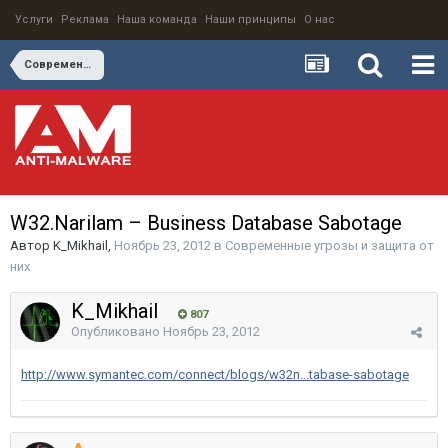
Услуги
Реклама
Наша команда
Наши принципы
О нас
Современные угрозы и защита от них
W32.Narilam – Business Database Sabotage
Автор
K_Mikhail
,
Ноябрь 23, 2012
в
Современные угрозы и защита от
них
K_Mikhail
807
Опубликовано
Ноябрь 23, 2012
http://www.symantec.com/connect/blogs/w32n...tabase-sabotage