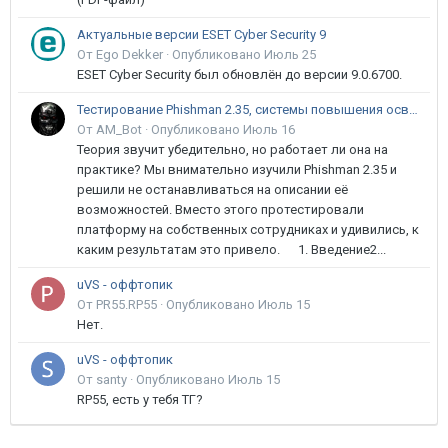
Актуальные версии ESET Cyber Security 9
От Ego Dekker ·
Опубликовано
Июль 25
ESET Cyber Security был обновлён до версии 9.0.6700.
Тестирование Phishman 2.35, системы повышения осведомлённости пользователей в сфере ИБ
От AM_Bot ·
Опубликовано
Июль 16
Теория звучит убедительно, но работает ли она на
практике? Мы внимательно изучили Phishman 2.35 и
решили не останавливаться на описании её
возможностей. Вместо этого протестировали
платформу на собственных сотрудниках и удивились, к
каким результатам это привело. 1. Введение2...
uVS - оффтопик
От PR55.RP55 ·
Опубликовано
Июль 15
Нет.
uVS - оффтопик
От santy ·
Опубликовано
Июль 15
RP55, есть у тебя ТГ?