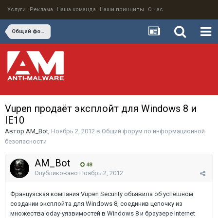
Услуги
Реклама
Наша команда
Наши принципы
О нас
Общий форум по информационной безопасности
Vupen продаёт эксплойт для Windows 8 и
IE10
Автор
AM_Bot
,
Ноябрь 2, 2012
в
Общий форум по информационной
безопасности
AM_Bot
48
Опубликовано
Ноябрь 2, 2012
Французская компания Vupen Security объявила об успешном
создании эксплойта для Windows 8, соединив цепочку из
множества oday-уязвимостей в Windows 8 и браузере Internet