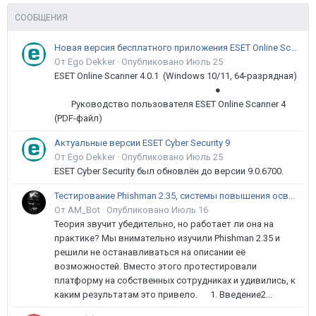
СООБЩЕНИЯ
Новая версия бесплатного приложения ESET Online Scanner доступна пользователям
От Ego Dekker ·
Опубликовано
Июль 25
ESET Online Scanner 4.0.1 (Windows 10/11, 64-разрядная)
●
Руководство пользователя ESET Online Scanner 4
(PDF-файл)
Актуальные версии ESET Cyber Security 9
От Ego Dekker ·
Опубликовано
Июль 25
ESET Cyber Security был обновлён до версии 9.0.6700.
Тестирование Phishman 2.35, системы повышения осведомлённости пользователей в сфере ИБ
От AM_Bot ·
Опубликовано
Июль 16
Теория звучит убедительно, но работает ли она на
практике? Мы внимательно изучили Phishman 2.35 и
решили не останавливаться на описании её
возможностей. Вместо этого протестировали
платформу на собственных сотрудниках и удивились, к
каким результатам это привело. 1. Введение2...