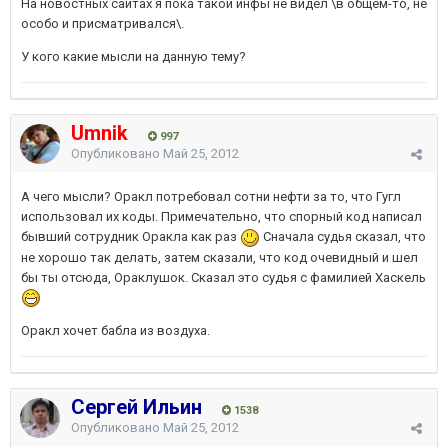
На новостных сайтах я пока такой инфы не видел \в общем-то, не
особо и присматривался\.
У кого какие мысли на данную тему?
Umnik
997
Опубликовано
Май 25, 2012
А чего мысли? Оракл потребовал сотни нефти за то, что Гугл
использовал их коды. Примечательно, что спорный код написал
бывший сотрудник Оракла как раз
Сначала судья сказал, что
не хорошо так делать, затем сказали, что код очевидный и шел
бы ты отсюда, Ораклушок. Сказал это судья с фамилией Хаскель
Оракл хочет бабла из воздуха.
Сергей Ильин
1538
Опубликовано
Май 25, 2012