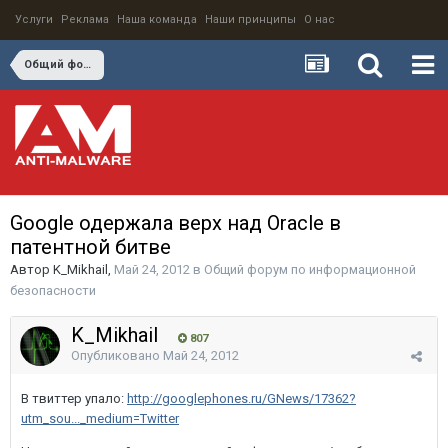
Услуги
Реклама
Наша команда
Наши принципы
О нас
Общий форум по информационной безопасности
Google одержала верх над Oracle в
патентной битве
Автор
K_Mikhail
,
Май 24, 2012
в
Общий форум по информационной
безопасности
K_Mikhail
807
Опубликовано
Май 24, 2012
В твиттер упало:
http://googlephones.ru/GNews/17362?
utm_sou..._medium=Twitter