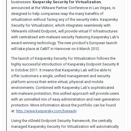
businesses.
Kaspersky Security for Virtualization
,
announced at the VMware Partner Conference in Las Vegas, is
designed to help companies reap the many benefits of
virtualization without facing any of the security risks. Kaspersky
Security for Virtualization, which integrates seamlessly with
VMware’s vShield Endpoint, will provide virtual IT infrastructures
with centralised anti-malware security featuring Kaspersky Lab’s
award-winning technology. The new product’s European launch
will take place at CeBIT in Hannover on 6 March 2012.
The launch of Kaspersky Security for Virtualization follows the
highly successful introduction of Kaspersky Endpoint Security 8
in October 2011. It means that Kaspersky Lab will be able to
offer customers a single, unified management and security
platform across their entire virtual, physical and mobile
environments. Combined with Kaspersky Lab’s sophisticated
anti-malware protection, this unified approach will provide users
with an unrivalled mix of easy administration and next-generation
protection. More information about the portfolio can be found
at:
http://www.kaspersky.com/beready
Using the vShield Endpoint Security framework, the centrally
managed Kaspersky Security for Virtualization will automatically