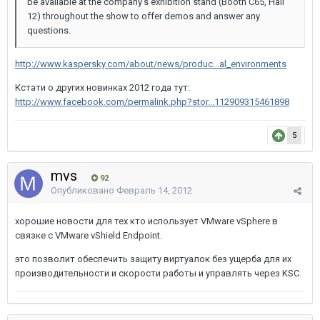
be available at the company’s exhibition stand (Booth C65, Hall
12) throughout the show to offer demos and answer any
questions.
http://www.kaspersky.com/about/news/produc...al_environments
Кстати о других новинках 2012 года тут:
http://www.facebook.com/permalink.php?stor...112909315461898
5
mvs
92
Опубликовано
Февраль 14, 2012
хорошие новости для тех кто использует VMware vSphere в
связке с VMware vShield Endpoint.
это позволит обеспечить защиту виртуалок без ущерба для их
производительности и скорости работы и управлять через KSC.