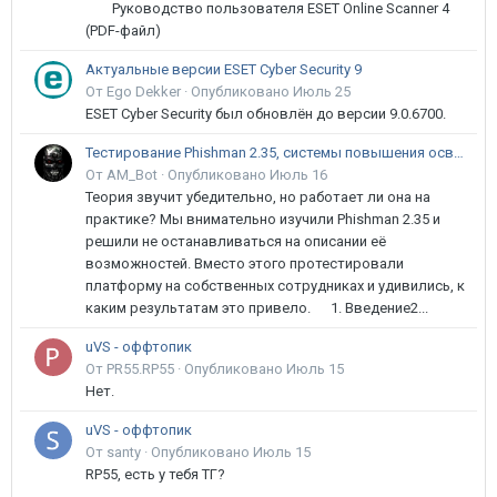
Руководство пользователя ESET Online Scanner 4
(PDF-файл)
Актуальные версии ESET Cyber Security 9
От Ego Dekker ·
Опубликовано
Июль 25
ESET Cyber Security был обновлён до версии 9.0.6700.
Тестирование Phishman 2.35, системы повышения осведомлённости пользователей в сфере ИБ
От AM_Bot ·
Опубликовано
Июль 16
Теория звучит убедительно, но работает ли она на
практике? Мы внимательно изучили Phishman 2.35 и
решили не останавливаться на описании её
возможностей. Вместо этого протестировали
платформу на собственных сотрудниках и удивились, к
каким результатам это привело. 1. Введение2...
uVS - оффтопик
От PR55.RP55 ·
Опубликовано
Июль 15
Нет.
uVS - оффтопик
От santy ·
Опубликовано
Июль 15
RP55, есть у тебя ТГ?