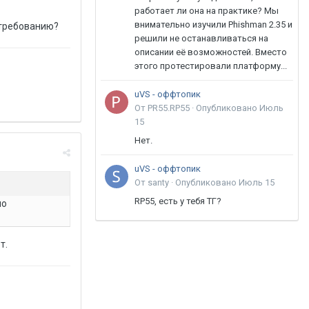
работает ли она на практике? Мы
внимательно изучили Phishman 2.35 и
 требованию?
решили не останавливаться на
описании её возможностей. Вместо
этого протестировали платформу...
uVS - оффтопик
От PR55.RP55 ·
Опубликовано
Июль
15
Нет.
uVS - оффтопик
От santy ·
Опубликовано
Июль 15
RP55, есть у тебя ТГ?
по
т.