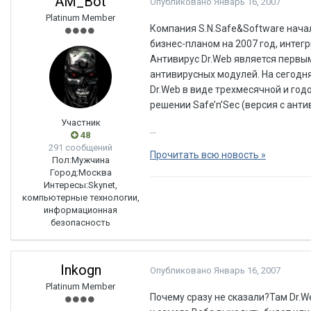
AM_Bot
Опубликовано
Январь 16, 2007
Platinum Member
Компания S.N.Safe&Software нача
бизнес-планом на 2007 год, интег
Антивирус Dr.Web является первым
антивирусных модулей. На сегодня
Dr.Web в виде трехмесячной и го
решении Safe’n’Sec (версия с ант
Участник
...
48
291 сообщений
Прочитать всю новость »
Пол:
Мужчина
Город:
Москва
Интересы:
Skynet,
компьютерные технологии,
информационная
безопасность
Inkogn
Опубликовано
Январь 16, 2007
Platinum Member
Почему сразу не сказали?Там Dr.