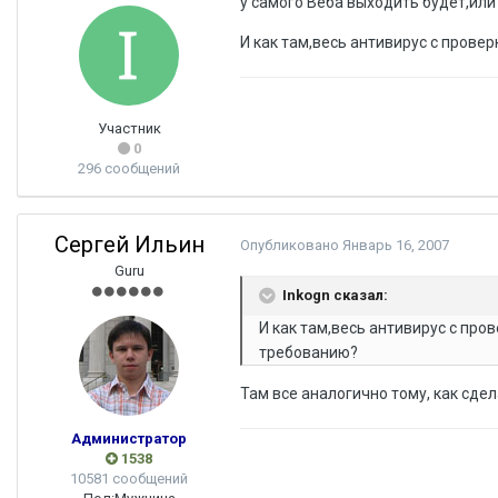
у самого Веба выходить будет,или
И как там,весь антивирус с прове
Участник
0
296 сообщений
Сергей Ильин
Опубликовано
Январь 16, 2007
Guru
Inkogn сказал:
И как там,весь антивирус с про
требованию?
Там все аналогично тому, как сдел
Администратор
1538
10581 сообщений