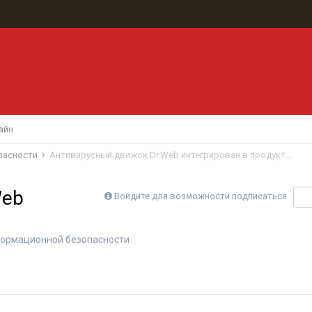
айн
пасности
Антивирусный движок Dr.Web интегрирован в продукт...
Web
Войдите для возможности подписаться
П
ормационной безопасности