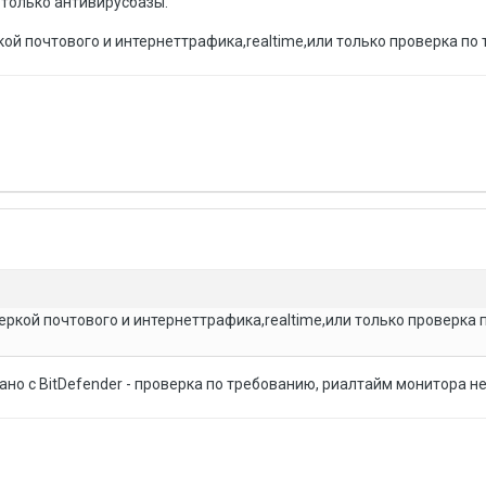
 только антивирусбазы.
ркой почтового и интернеттрафика,realtime,или только проверка по
веркой почтового и интернеттрафика,realtime,или только проверка 
ано с BitDefender - проверка по требованию, риалтайм монитора не