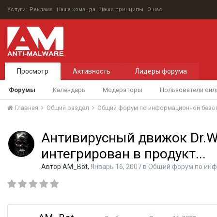
Услуги
Реклама
Наша команда
Наши принципы
О нас
Просмотр
Активность
Лидеры форума
Форумы
Календарь
Модераторы
Пользователи онл
Главная
Общий раздел
Общий форум по информационной безо
Антивирусный движок Dr.
интегрирован в продукт...
Автор
AM_Bot
,
Январь 16, 2007
в
Общий форум по инф