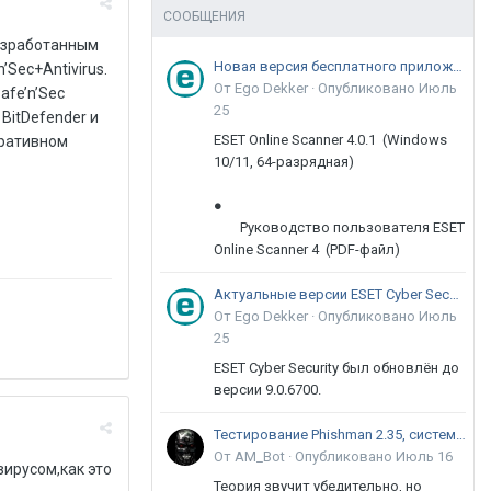
СООБЩЕНИЯ
разработанным
Новая версия бесплатного приложения ESET Online Scanner доступна пользователям
Sec+Antivirus.
От Ego Dekker ·
Опубликовано
Июль
afe’n’Sec
25
BitDefender и
ESET Online Scanner 4.0.1 (Windows
оративном
10/11, 64-разрядная)
●
Руководство пользователя ESET
Online Scanner 4 (PDF-файл)
Актуальные версии ESET Cyber Security 9
От Ego Dekker ·
Опубликовано
Июль
25
ESET Cyber Security был обновлён до
версии 9.0.6700.
Тестирование Phishman 2.35, системы повышения осведомлённости пользователей в сфере ИБ
От AM_Bot ·
Опубликовано
Июль 16
вирусом,как это
Теория звучит убедительно, но