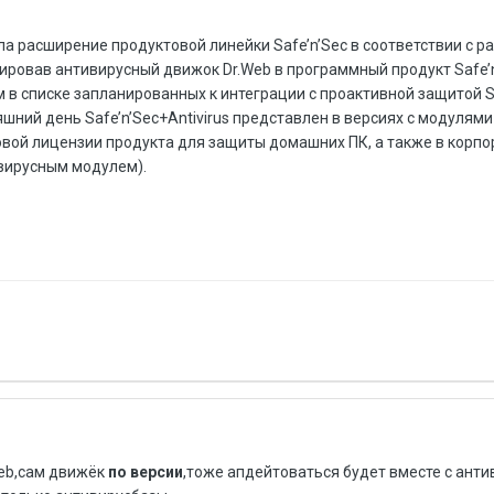
ла расширение продуктовой линейки Safe’n’Sec в соответствии с 
рировав антивирусный движок Dr.Web в программный продукт Safe’n’
 в списке запланированных к интеграции с проактивной защитой S
шний день Safe’n’Sec+Antivirus представлен в версиях c модулями 
довой лицензии продукта для защиты домашних ПК, а также в корп
ивирусным модулем).
Web,сам движёк
по версии
,тоже апдейтоваться будет вместе с анти