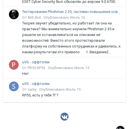
ESET Cyber Security был обновлён до версии 9.0.6700.
Тестирование Phishman 2.35, системы повышения осведомлённости пользователей в сфере ИБ
От AM_Bot ·
Опубликовано
Июль 16
Теория звучит убедительно, но работает ли она на
практике? Мы внимательно изучили Phishman 2.35 и
решили не останавливаться на описании её
возможностей. Вместо этого протестировали
платформу на собственных сотрудниках и удивились, к
каким результатам это привело. 1. Введение2...
uVS - оффтопик
От PR55.RP55 ·
Опубликовано
Июль 15
Нет.
uVS - оффтопик
От santy ·
Опубликовано
Июль 15
RP55, есть у тебя ТГ?