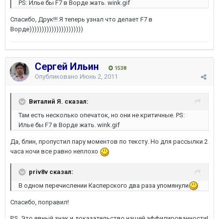
PS: Илье бы F7 в Ворде жать. wink.gif
Спасибо, Друк!!! Я теперь узнал что делает F7 в
Ворде))))))))))))))))))))))
Сергей Ильин
1538
Опубликовано
Июнь 2, 2011
Виталий Я. сказал:
Там есть несколько опечаток, но они не критичные. PS:
Илье бы F7 в Ворде жать. wink.gif
Да, блин, пропустил пару моментов по тексту. Но для рассылки 2
часа ночи все равно неплохо
priv8v сказал:
В одном перечислении Касперского два раза упомянули
Спасибо, поправил!
P.S. Это явный знак и доказательство нашей аффилированности!