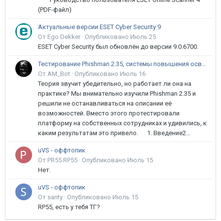
(PDF-файл)
Актуальные версии ESET Cyber Security 9
От Ego Dekker ·
Опубликовано
Июль 25
ESET Cyber Security был обновлён до версии 9.0.6700.
Тестирование Phishman 2.35, системы повышения осведомлённости пользователей в сфере ИБ
От AM_Bot ·
Опубликовано
Июль 16
Теория звучит убедительно, но работает ли она на
практике? Мы внимательно изучили Phishman 2.35 и
решили не останавливаться на описании её
возможностей. Вместо этого протестировали
платформу на собственных сотрудниках и удивились, к
каким результатам это привело. 1. Введение2...
uVS - оффтопик
От PR55.RP55 ·
Опубликовано
Июль 15
Нет.
uVS - оффтопик
От santy ·
Опубликовано
Июль 15
RP55, есть у тебя ТГ?