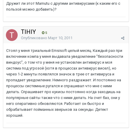
Дружит ли этот Mamutu с другими антивирусами (к каким его с
пользой можно добавить)?
TIHIY
5
Опубликовано
Март 10, 2011
Стоял у меня триальный Emsisoft целый месяц. Каждый раз при
включении компа у меня выдавала уведомление "безопасности
виндоус", о том что у меня не установлен антивирус и моя
система под угрозой (хотя в процессах антивирус висел), но
через 1-2 минуты появлялся значок в трее от антивируса и
пропадает уведомление. Немного раздражает. И постоянно на
процессы системные ругался и спрашивал что мне с ними
делать. Спрашивает про кукисы постоянно когда заходишь на
популярные сайты также что с ними делать. На счет баз, они у
него оперативно обновляются. Работает он быстро и
обрабатывает пойманных зверьков за секунды. Детект
хороший.