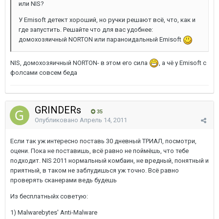
или NIS?
У Emisoft детект хороший, но ручки решают всё, что, как и
где запустить. Решайте что для вас удобнее:
домохозяичный NORTON или параноидальный Emisoft
NIS, домохозяичный NORTON- в этом его сила
, а чё у Emisoft с
фолсами совсем беда
GRINDERs
35
Опубликовано
Апрель 14, 2011
Если так уж интересно поставь 30 дневный ТРИАЛ, посмотри,
оцени. Пока не поставишь, всё равно не поймёшь, что тебе
подходит. NIS 2011 нормальный комбаин, не вредный, понятный и
приятный, в таком не заблудишься уж точно. Всё равно
проверять сканерами ведь будешь
Из бесплатныйх советую:
1) Malwarebytes' Anti-Malware