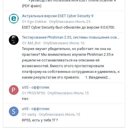
Руководство пользователя ESET Online Scanner 4
(PDF-файл)
Актуальные версии ESET Cyber Security 9
От Ego Dekker ·
Опубликовано
Июль 25
ESET Cyber Security был обновлён до версии 9.0.6700.
Тестирование Phishman 2.35, системы повышения осведомлённости пользователей в сфере ИБ
От AM_Bot ·
Опубликовано
Июль 16
Теория звучит убедительно, но работает ли она на
практике? Мы внимательно изучили Phishman 2.35 и
решили не останавливаться на описании её
возможностей. Вместо этого протестировали
платформу на собственных сотрудниках и удивились, к
каким результатам это привело. 1. Введение2...
uVS - оффтопик
От PR55.RP55 ·
Опубликовано
Июль 15
Нет.
uVS - оффтопик
От santy ·
Опубликовано
Июль 15
RP55, есть у тебя ТГ?