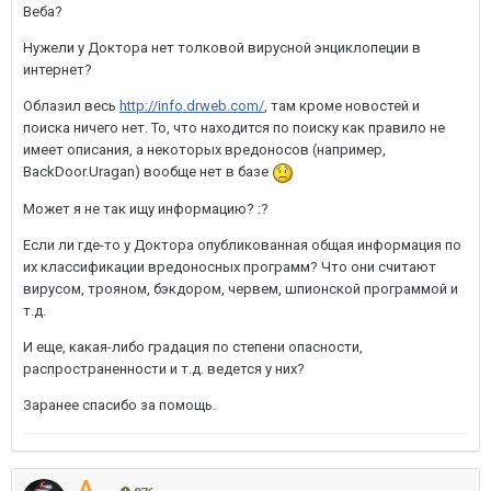
Веба?
Нужели у Доктора нет толковой вирусной энциклопеции в
интернет?
Облазил весь
http://info.drweb.com/
, там кроме новостей и
поиска ничего нет. То, что находится по поиску как правило не
имеет описания, а некоторых вредоносов (например,
BackDoor.Uragan) вообще нет в базе
Может я не так ищу информацию? :?
Если ли где-то у Доктора опубликованная общая информация по
их классификации вредоносных программ? Что они считают
вирусом, трояном, бэкдором, червем, шпионской программой и
т.д.
И еще, какая-либо градация по степени опасности,
распространенности и т.д. ведется у них?
Заранее спасибо за помощь.
A.