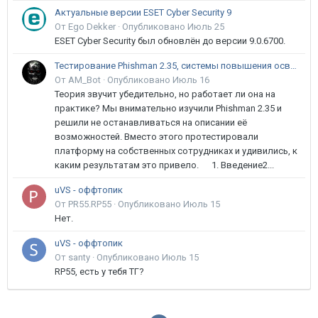
Актуальные версии ESET Cyber Security 9
От Ego Dekker ·
Опубликовано
Июль 25
ESET Cyber Security был обновлён до версии 9.0.6700.
Тестирование Phishman 2.35, системы повышения осведомлённости пользователей в сфере ИБ
От AM_Bot ·
Опубликовано
Июль 16
Теория звучит убедительно, но работает ли она на
практике? Мы внимательно изучили Phishman 2.35 и
решили не останавливаться на описании её
возможностей. Вместо этого протестировали
платформу на собственных сотрудниках и удивились, к
каким результатам это привело. 1. Введение2...
uVS - оффтопик
От PR55.RP55 ·
Опубликовано
Июль 15
Нет.
uVS - оффтопик
От santy ·
Опубликовано
Июль 15
RP55, есть у тебя ТГ?