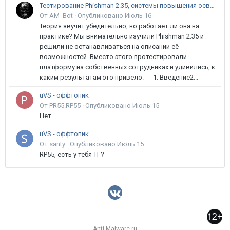
Тестирование Phishman 2.35, системы повышения осведомлённости пользователей в сфере ИБ
От AM_Bot ·
Опубликовано
Июль 16
Теория звучит убедительно, но работает ли она на
практике? Мы внимательно изучили Phishman 2.35 и
решили не останавливаться на описании её
возможностей. Вместо этого протестировали
платформу на собственных сотрудниках и удивились, к
каким результатам это привело. 1. Введение2...
uVS - оффтопик
От PR55.RP55 ·
Опубликовано
Июль 15
Нет.
uVS - оффтопик
От santy ·
Опубликовано
Июль 15
RP55, есть у тебя ТГ?
Anti-Malware.ru